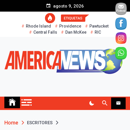
S
agosto 9, 2026
k
i
ETIQUETAS
p
Rhode Island
Providence
Pawtucket
t
Central Falls
Dan McKee
RIC
o
c
o
n
t
e
n
t
AMERICA NEWS
Historias Reales…
Home
ESCRITORES