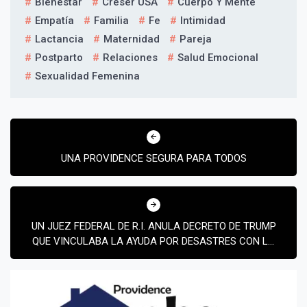
Bienestar
Creser USA
Cuerpo Y Mente
Empatía
Familia
Fe
Intimidad
Lactancia
Maternidad
Pareja
Postparto
Relaciones
Salud Emocional
Sexualidad Femenina
Navegación
de
UNA PROVIDENCE SEGURA PARA TODOS
entradas
¡Suscríbete y Vive la
Experiencia!
UN JUEZ FEDERAL DE R.I. ANULA DECRETO DE TRUMP
QUE VINCULABA LA AYUDA POR DESASTRES CON LA
POLÍTICA MIGRATORIA