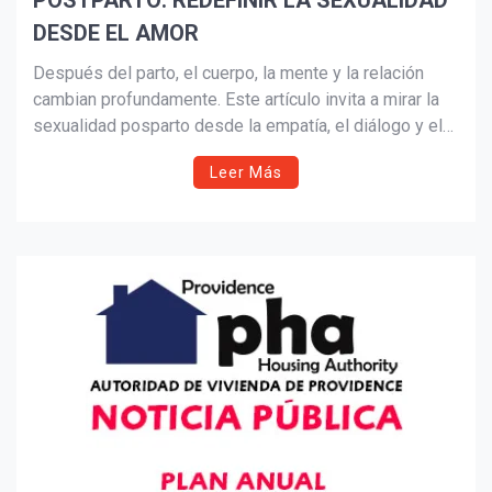
POSTPARTO: REDEFINIR LA SEXUALIDAD
DESDE EL AMOR
Suscribír
Después del parto, el cuerpo, la mente y la relación
cambian profundamente. Este artículo invita a mirar la
sexualidad posparto desde la empatía, el diálogo y el
amor paciente. Recuperar la intimidad no es cuestión
Leer Más
de tiempo, sino de conexión, confianza y ternura. Una
reflexión necesaria sobre cómo redescubrir el placer
desde el amor y el respeto mutuo.