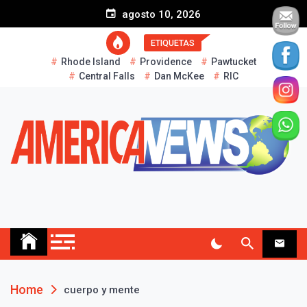
S
agosto 10, 2026
k
i
ETIQUETAS
p
Rhode Island
Providence
Pawtucket
t
Central Falls
Dan McKee
RIC
o
c
o
n
t
e
n
t
AMERICA NEWS
Historias Reales…
Home
cuerpo y mente