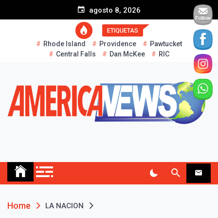
S
agosto 8, 2026
k
i
ETIQUETAS
p
Rhode Island
Providence
Pawtucket
t
Central Falls
Dan McKee
RIC
o
c
o
n
t
e
n
t
AMERICA NEWS
Historias Reales…
Home
LA NACION