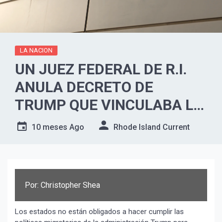
LA NACION
UN JUEZ FEDERAL DE R.I.
ANULA DECRETO DE
TRUMP QUE VINCULABA LA
AYUDA POR DESASTRES
10 meses Ago
Rhode Island Current
CON LA POLÍTICA
MIGRATORIA
Por: Christopher Shea
Los estados no están obligados a hacer cumplir las