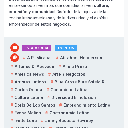
Experiencia!
empresarios sirven más que comidas: sirven
cultura,
conexión y comunidad
. Disfrute de la riqueza de la
cocina latinoamericana y de la diversidad y el espíritu
emprendedor de estos negocios.
ESTADO DE RI
EVENTOS
A.R. Mirabal
Abraham Henderson
Suscribír
Alfonso D. Acevedo
Alicia Preza
America News
Arte Y Negocios
Artistas Latinos
Blue Cross Blue Shield RI
Carlos Ochoa
Comunidad Latina
Cultura Latina
Diversidad E Inclusión
Doris De Los Santos
Emprendimiento Latino
Evans Molina
Gastronomía Latina
Ivette Luna
Jenny Bautista Ravreby