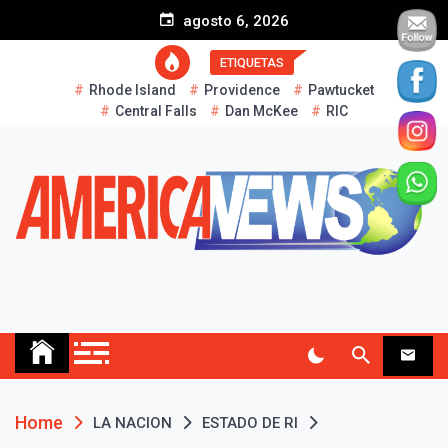
S
agosto 6, 2026
k
i
ETIQUETAS
p
Rhode Island
Providence
Pawtucket
t
Central Falls
Dan McKee
RIC
o
c
o
n
t
e
n
t
AMERICA NEWS
Historias Reales…
Home
LA NACION
ESTADO DE RI