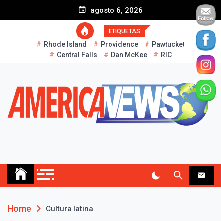
S
agosto 6, 2026
k
i
ETIQUETAS
p
Rhode Island
Providence
Pawtucket
t
Central Falls
Dan McKee
RIC
o
c
o
n
t
e
n
t
AMERICA NEWS
Historias Reales…
Home
Cultura latina