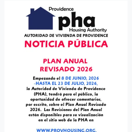
de
entradas