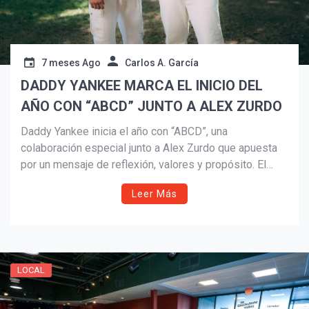
7 meses Ago
Carlos A. García
DADDY YANKEE MARCA EL INICIO DEL
AÑO CON “ABCD” JUNTO A ALEX ZURDO
Daddy Yankee inicia el año con “ABCD”, una
colaboración especial junto a Alex Zurdo que apuesta
por un mensaje de reflexión, valores y propósito. El
tema, parte del álbum Lamento en baile, refuerza la
Leer Más
nueva etapa artística del ícono puertorriqueño con una
propuesta musical y visual grabada íntegramente en
Puerto Rico.
LOCAL