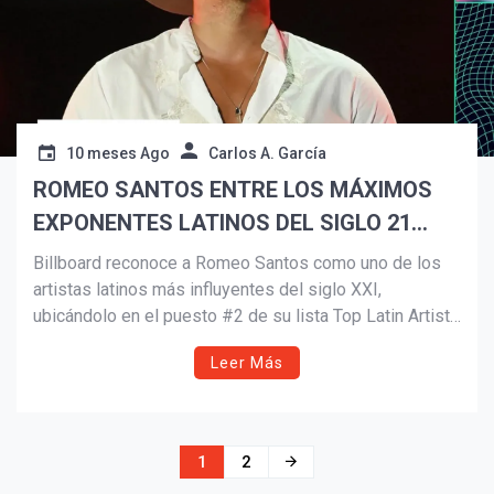
10 meses Ago
Carlos A. García
ROMEO SANTOS ENTRE LOS MÁXIMOS
EXPONENTES LATINOS DEL SIGLO 21
SEGÚN BILLBOARD
Billboard reconoce a Romeo Santos como uno de los
artistas latinos más influyentes del siglo XXI,
ubicándolo en el puesto #2 de su lista Top Latin Artists
of the 21st Century. Conocido como el “Rey de la
Leer Más
Bachata”, Santos ha redefinido el género con su fusión
de ritmos dominicanos, pop y R&B, dejando una huella
imborrable en la música latina.
Navegación
1
2