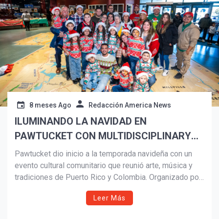
8 meses Ago
Redacción America News
ILUMINANDO LA NAVIDAD EN
PAWTUCKET CON MULTIDISCIPLINARY
GRANT Y ARTE
Pawtucket dio inicio a la temporada navideña con un
evento cultural comunitario que reunió arte, música y
¡Suscríbete y Vive la
tradiciones de Puerto Rico y Colombia. Organizado por
Experiencia!
la ciudad y Pawtucket Promotes, el encuentro destacó
Leer Más
el trabajo de organizaciones culturales locales y
reafirmó la importancia del apoyo comunitario al