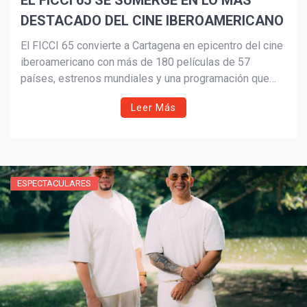
EL FICCI 65 SE SUMERGE EN LO MÁS
DESTACADO DEL CINE IBEROAMERICANO
El FICCI 65 convierte a Cartagena en epicentro del cine
iberoamericano con más de 180 películas de 57
países, estrenos mundiales y una programación que
celebra la diversidad, la memoria y la innovación. El
Leer Más
festival reafirma su legado como una de las
plataformas culturales más influyentes de la región.
ESPECTACULARES