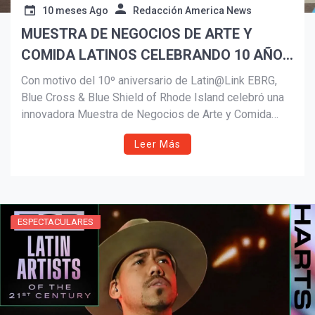
10 meses Ago
Redacción America News
MUESTRA DE NEGOCIOS DE ARTE Y
COMIDA LATINOS CELEBRANDO 10 AÑOS
DE LATIN@LINK EBRG
Con motivo del 10º aniversario de Latin@Link EBRG,
Blue Cross & Blue Shield of Rhode Island celebró una
innovadora Muestra de Negocios de Arte y Comida
Latinos en Providence. El evento reunió a artistas y
Leer Más
emprendedores gastronómicos en un mismo espacio,
destacando el talento latino como motor cultural,
económico y empresarial en Rhode Island.
ESPECTACULARES