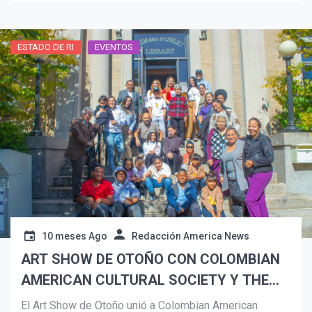
desarrollo artístico.
ESTADO DE RI
EVENTOS
Suscribír
10 meses Ago
Redacción America News
ART SHOW DE OTOÑO CON COLOMBIAN
AMERICAN CULTURAL SOCIETY Y THE
NEW MILLENNIUM ART FACTORY
El Art Show de Otoño unió a Colombian American