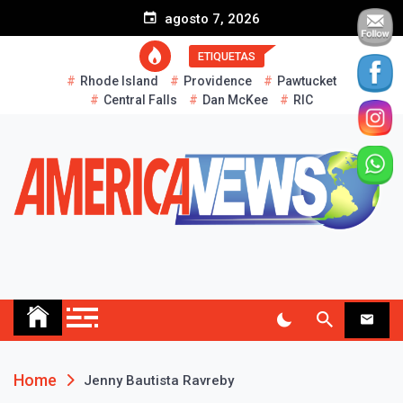
S
agosto 7, 2026
k
i
ETIQUETAS
p
Rhode Island
Providence
Pawtucket
t
Central Falls
Dan McKee
RIC
o
c
o
n
t
e
n
t
AMERICA NEWS
Historias Reales…
Home
Jenny Bautista Ravreby