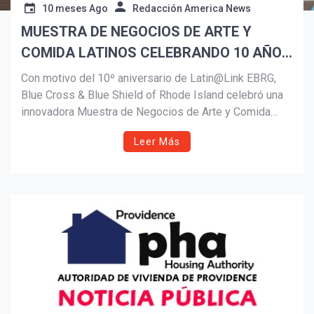
10 meses Ago
Redacción America News
MUESTRA DE NEGOCIOS DE ARTE Y
Suscribír
COMIDA LATINOS CELEBRANDO 10 AÑOS
DE LATIN@LINK EBRG
Con motivo del 10º aniversario de Latin@Link EBRG,
Blue Cross & Blue Shield of Rhode Island celebró una
innovadora Muestra de Negocios de Arte y Comida
Latinos en Providence. El evento reunió a artistas y
Leer Más
emprendedores gastronómicos en un mismo espacio,
destacando el talento latino como motor cultural,
económico y empresarial en Rhode Island.