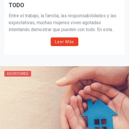
TODO
Entre el trabajo, la familia, las responsabilidades y las
expectativas, muchas mujeres viven agotadas
intentando demostrar que pueden con todo. En esta
reflexión íntima y honesta, la autora explora el peso
Leer Más
emocional del perfeccionismo, el insomnio y la
importancia de aprender a cuidarse sin culpa.
ESCRITORES