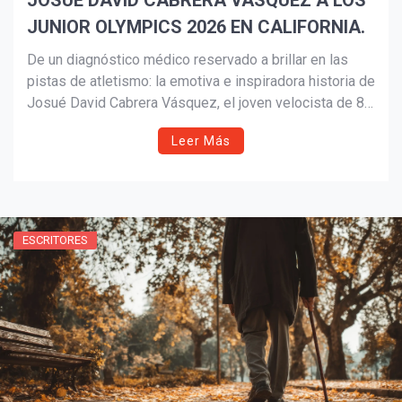
JOSUÉ DAVID CABRERA VÁSQUEZ A LOS
JUNIOR OLYMPICS 2026 EN CALIFORNIA.
De un diagnóstico médico reservado a brillar en las
pistas de atletismo: la emotiva e inspiradora historia de
Josué David Cabrera Vásquez, el joven velocista de 8
años de Providence que superó los obstáculos físicos
Leer Más
para clasificar a los Junior Olympics 2026 en California.
ESCRITORES