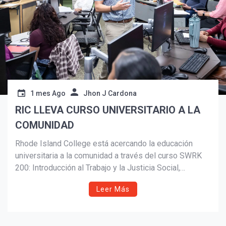
1 mes Ago
Jhon J Cardona
RIC LLEVA CURSO UNIVERSITARIO A LA
COMUNIDAD
Rhode Island College está acercando la educación
universitaria a la comunidad a través del curso SWRK
¡Suscríbete y Vive la
200: Introducción al Trabajo y la Justicia Social,
Experiencia!
ofrecido en el Workforce Hub de Central Falls. La
Leer Más
iniciativa busca reducir barreras de acceso a la
educación superior y responder a la creciente
necesidad de profesionales en servicios sociales,