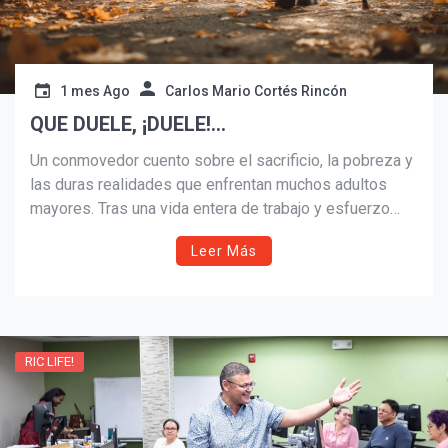
1 mes Ago
Carlos Mario Cortés Rincón
QUE DUELE, ¡DUELE!…
Un conmovedor cuento sobre el sacrificio, la pobreza y
las duras realidades que enfrentan muchos adultos
mayores. Tras una vida entera de trabajo y esfuerzo
para sostener a su familia, don Pedro se enfrenta al
Leer Más
abandono, la soledad y la fragilidad de la dignidad
humana en la vejez.
RIC LIFE!