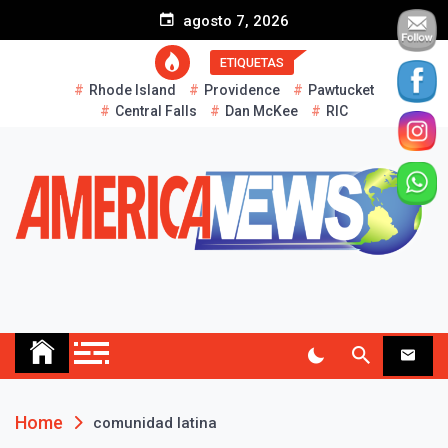
S
agosto 7, 2026
k
i
ETIQUETAS
p
Rhode Island
Providence
Pawtucket
t
Central Falls
Dan McKee
RIC
o
c
o
n
t
e
n
t
AMERICA NEWS
Historias Reales…
Home
comunidad latina