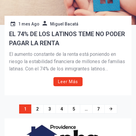
1 mes Ago
Miguel Bacatá
EL 74% DE LOS LATINOS TEME NO PODER
PAGAR LA RENTA
El aumento constante de la renta está poniendo en
riesgo la estabilidad financiera de millones de familias
latinas. Con el 74% de los inmigrantes latinos
preocupados por no poder cubrir sus gastos de
Leer Más
vivienda, este artículo ofrece estrategias prácticas para
negociar aumentos, proteger el presupuesto y construir
un futuro financiero más seguro.
Navegación
1
2
3
4
5
…
7
de
entradas