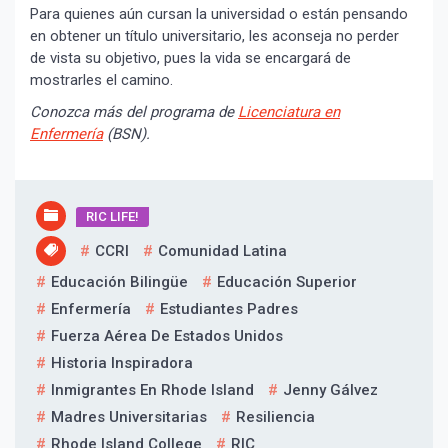
Para quienes aún cursan la universidad o están pensando
en obtener un título universitario, les aconseja no perder
de vista su objetivo, pues la vida se encargará de
mostrarles el camino.
Conozca más del programa de
Licenciatura en
Enfermería
(BSN).
RIC LIFE!
CCRI
Comunidad Latina
Educación Bilingüe
Educación Superior
¡Suscríbete y Vive la
Enfermería
Estudiantes Padres
Experiencia!
Fuerza Aérea De Estados Unidos
Historia Inspiradora
Inmigrantes En Rhode Island
Jenny Gálvez
Madres Universitarias
Resiliencia
Rhode Island College
RIC