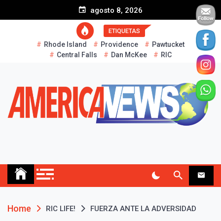
S
agosto 8, 2026
k
i
ETIQUETAS
p
Rhode Island
Providence
Pawtucket
t
Central Falls
Dan McKee
RIC
o
c
o
n
t
e
n
t
AMERICA NEWS
Historias Reales…
Home
RIC LIFE!
FUERZA ANTE LA ADVERSIDAD