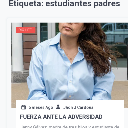
Etiqueta:
estudiantes padres
RIC LIFE!
5 meses Ago
Jhon J Cardona
FUERZA ANTE LA ADVERSIDAD
Jenny Gálvez, madre de tres hijos y estudiante de