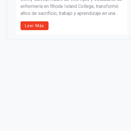
enfermería en Rhode Island College, transformó
años de sacrificio, trabajo y aprendizaje en una
historia de resiliencia. Desde vivir en un albergue
Leer Más
hasta graduarse, su trayectoria refleja la fuerza de
los padres universitarios que persiguen un mejor
futuro para sus familias.