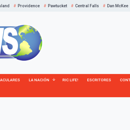
sland
Providence
Pawtucket
Central Falls
Dan McKee
¡Suscríbete y Vive la
TACULARES
LA NACIÓN
RIC LIFE!
ESCRITORES
CON
Experiencia!