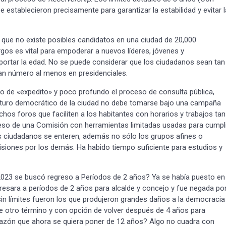
establecieron precisamente para garantizar la estabilidad y evitar l
ue no existe posibles candidatos en una ciudad de 20,000
argos es vital para empoderar a nuevos líderes, jóvenes y
mportar la edad. No se puede considerar que los ciudadanos sean tan
an número al menos en presidenciales.
o de «expedito» y poco profundo el proceso de consulta pública,
turo democrático de la ciudad no debe tomarse bajo una campaña
os foros que faciliten a los habitantes con horarios y trabajos tan
eso de una Comisión con herramientas limitadas usadas para cumpl
e los ciudadanos se enteren, además no sólo los grupos afines o
siones por los demás. Ha habido tiempo suficiente para estudios y
¡Suscríbete y Vive la
Experiencia!
2023 se buscó regreso a Períodos de 2 años? Ya se había puesto en
gresara a períodos de 2 años para alcalde y concejo y fue negada po
sin límites fueron los que produjeron grandes daños a la democracia
 de otro término y con opción de volver después de 4 años para
a razón que ahora se quiera poner de 12 años? Algo no cuadra con