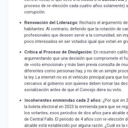
proceso de re-elección cada cuatro años solamente) se 
corrupción.
Renovación del Liderazgo:
Rechazo el argumento de q
habitantes. Al contrario, defiendo que la rotación de c
profesionales que deseen servir a la comunidad; sin i
poco interesados en ser votados igual que votan en gr
Crítica al Proceso de Divulgación:
En resumen calific
argumentando que una decisión que compromete el fu
de «voto emocional» y más bien previa consulta de much
diferentes como personas hay, y no de un simple proc
la ley. La internet no es el vehículo principal para qu
cercanos al gobierno son quienes deben tomar las deci
socialización antes de que el Concejo diera su voto.
I
ncoherentes enmiendas cada 2 años:
¿Por qué en 
la boleta electoral en 2023 la enmienda para que se re
los votantes, esos periodos de dos años para alcalde 
de Central Falls. El periodo de 4 años con re-elección
alcalde está establecido por alguna razón. ¿Cuál es l