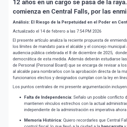
12 años en un cargo se pasa de la raya
comienza en Central Falls, por las enm
Análisis: El Riesgo de la Perpetuidad en el Poder en Cent
Actualizado el 14 de febrero a las 7:54 PM 2026
El presente artículo analiza la reciente propuesta de enmiend
los límites de mandato para el alcalde y el concejo municipal
audiencia pública celebrada el 8 de diciembre de 2025, dond
democrática de esta medida. Además deberán estudiarse las o
de Personal (Personal Board) que se encarga de revisar a los
al alcalde para nombrarlos con la aprobación directa de la m
funcionarios electos y designados cumplan con la ley en línea
Los puntos centrales de mi presente argumentación incluyen
Falta de Independencia:
Señalo un posible conflicto 
mantienen vínculos estrechos con la actual administrac
independiente de la administración es imperativa ahora 
Memoria Histórica:
Quiero recordarles que Central Fa
control fiscal, lo que llevó a la ciudad a la
bancarrota
y