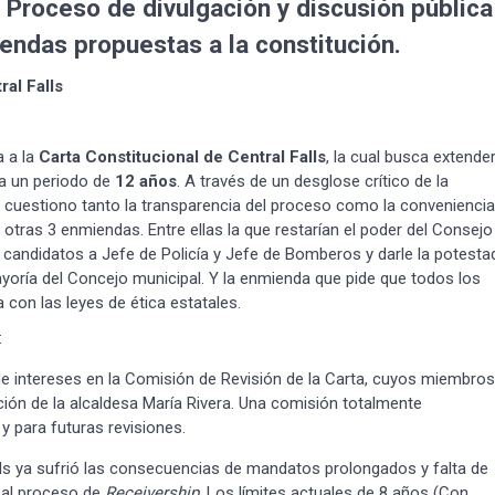
. Proceso de divulgación y discusión pública
iendas propuestas a la constitución.
ral Falls
a a la
Carta Constitucional de Central Falls
, la cual busca extende
 a un periodo de
12 años
. A través de un desglose crítico de la
e cuestiono tanto la transparencia del proceso como la conveniencia
tras 3 enmiendas. Entre ellas la que restarían el poder del Consejo
 candidatos a Jefe de Policía y Jefe de Bomberos y darle la potesta
ayoría del Concejo municipal. Y la enmienda que pide que todos los
 con las leyes de ética estatales.
:
de intereses en la Comisión de Revisión de la Carta, cuyos miembros
ión de la alcaldesa María Rivera. Una comisión totalmente
y para futuras revisiones.
lls ya sufrió las consecuencias de mandatos prolongados y falta de
 al proceso de
Receivership
. Los límites actuales de 8 años (Con