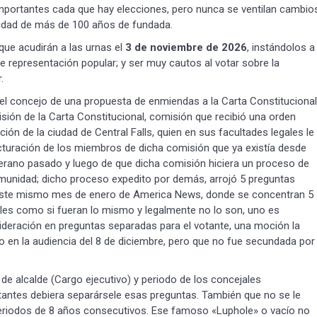
mportantes cada que hay elecciones, pero nunca se ventilan cambio
iudad de más de 100 años de fundada.
 que acudirán a las urnas el
3 de noviembre de 2026
, instándolos a
de representación popular; y ser muy cautos al votar sobre la
Suscribír
.
el concejo de una propuesta de enmiendas a la Carta Constitucional
isión de la Carta Constitucional, comisión que recibió una orden
ción de la ciudad de Central Falls, quien en sus facultades legales le
cturación de los miembros de dicha comisión que ya existía desde
erano pasado y luego de que dicha comisión hiciera un proceso de
omunidad; dicho proceso expedito por demás, arrojó 5 preguntas
e este mismo mes de enero de America News, donde se concentran 5
ales como si fueran lo mismo y legalmente no lo son, uno es
nsideración en preguntas separadas para el votante, una moción la
o en la audiencia del 8 de diciembre, pero que no fue secundada por
de alcalde (Cargo ejecutivo) y periodo de los concejales
tantes debiera separársele esas preguntas. También que no se le
periodos de 8 años consecutivos. Ese famoso «Luphole» o vacío no