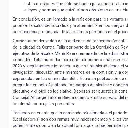
estas revisiones que sólo se hacen para puestos tan i
a leyes y normas que quizá si son obsoletas en una c
En conclusión, es un llamado a la reflexión para los votantes
priorizar la salud democrática y la alternancia en los cargos 
permanencia prolongada de las mismas personas en el poder
Comentarios derivados de la audiencia de presentación ante 
de la ciudad de Central Falls por parte de La Comisión de Rev
ejecutiva de la alcalde María Rivera, emanada de la administra
conceden dicha autoridad para ordenar primero una re-estru
2023 y seguidamente le ordena a que se reunieran desde el v
divulgación, discusión entre miembros de la comisión y la c
expresadas en las enmiendas del artículo en publicación d
preguntas en sólo 4 juntando los cargos de alcalde y concej
ejecutivo y el otro es legislativo. Debieran ser puestos a co
Concejal At Large Tatiana Baena cuando emitió su voto del n
los demás concejales presentes.
Teniendo en cuenta que la enmienda relacionada a el periodo 
(Legisladores) son dos ramas muy independientes y a los vo
ponen límites como en la actual forma que no se permiten 