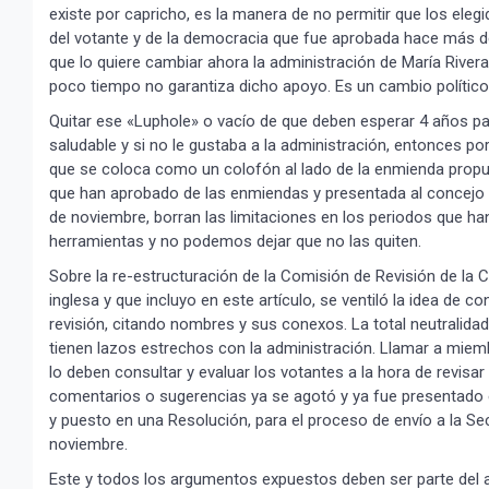
existe por capricho, es la manera de no permitir que los ele
del votante y de la democracia que fue aprobada hace más de
que lo quiere cambiar ahora la administración de María Rivera
poco tiempo no garantiza dicho apoyo. Es un cambio polític
Quitar ese «Luphole» o vacío de que deben esperar 4 años p
saludable y si no le gustaba a la administración, entonces 
que se coloca como un colofón al lado de la enmienda propu
que han aprobado de las enmiendas y presentada al concejo y
de noviembre, borran las limitaciones en los periodos que h
herramientas y no podemos dejar que no las quiten.
Sobre la re-estructuración de la Comisión de Revisión de la
inglesa y que incluyo en este artículo, se ventiló la idea de 
revisión, citando nombres y sus conexos. La total neutralid
tienen lazos estrechos con la administración. Llamar a miem
lo deben consultar y evaluar los votantes a la hora de revis
comentarios o sugerencias ya se agotó y ya fue presentado e
y puesto en una Resolución, para el proceso de envío a la Secr
noviembre.
Este y todos los argumentos expuestos deben ser parte del a