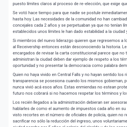
puesto límites claros al proceso de re-elección, que exige q
Se votó hace tiempo para que nadie se postule inmediatamente
hasta hoy. Las necesidades de la comunidad no han cambiado
concejales cada 2 años y se perpetuaban ya que no tenían lím
establecidos unos límites le han dado estabilidad a la ciudad
Si miembros del nuevo liderazgo quieren que regresemos a lo q
al Receivership entonces están desconociendo la historia. Les 
encargados de revisar la carta constitucional parece que no 
administran la ciudad deben dar ejemplo de respeto a los té
oportunidad y no presentar la democracia como palabra dem
Quien no haya vivido en Central Falls y no hayan sentido los 
transparencia se posesiona cuando los mismos gobiernan, p
nunca vivió acá esos años. Estas enmiendas no estean proteg
futuro nos cobrará si no hacemos respetar los términos y lo
Los recién llegados a la administración debieran ser asesor
hablarles de como el aumento de impuestos cada año en su 
visto recortes en el número de oficiales de policía, quien no
sacrificar no sólo la reducción del ingreso, unos voluntaria