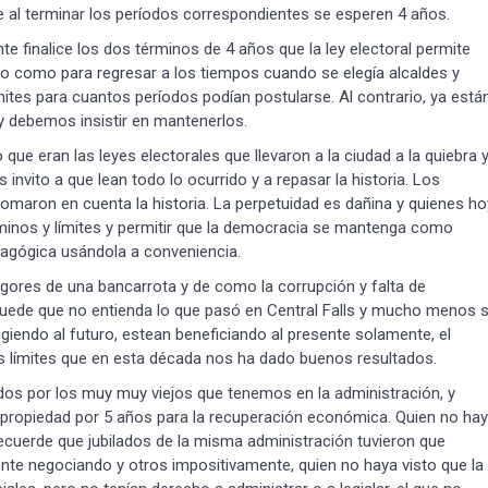
ue al terminar los períodos correspondientes se esperen 4 años.
 finalice los dos términos de 4 años que la ley electoral permite
 como para regresar a los tiempos cuando se elegía alcaldes y
ites para cuantos períodos podían postularse. Al contrario, ya está
 y debemos insistir en mantenerlos.
ue eran las leyes electorales que llevaron a la ciudad a la quiebra 
invito a que lean todo lo ocurrido y a repasar la historia. Los
tomaron en cuenta la historia. La perpetuidad es dañina y quienes ho
rminos y límites y permitir que la democracia se mantenga como
agógica usándola a conveniencia.
rigores de una bancarrota y de como la corrupción y falta de
uede que no entienda lo que pasó en Central Falls y mucho menos s
iendo al futuro, estean beneficiando al presente solamente, el
s límites que en esta década nos ha dado buenos resultados.
ados por los muy muy viejos que tenemos en la administración, y
propiedad por 5 años para la recuperación económica. Quien no ha
 recuerde que jubilados de la misma administración tuvieron que
mente negociando y otros impositivamente, quien no haya visto que la