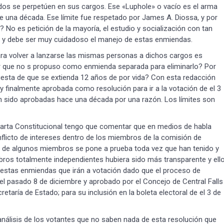
gidos se perpetúen en sus cargos. Ese «Luphole» o vacío es el arma
 una década. Ese límite fue respetado por James A. Diossa, y por
? No es petición de la mayoría, el estudio y socialización con tan
o y debe ser muy cuidadoso el manejo de estas enmiendas.
ara volver a lanzarse las mismas personas a dichos cargos es
por que no s propuso como enmienda separada para eliminarlo? Por
esta de que se extienda 12 años de por vida? Con esta redacción
 finalmente aprobada como resolución para ir a la votación de el 3
an sido aprobadas hace una década por una razón. Los límites son
 Carta Constitucional tengo que comentar que en medios de habla
conflicto de intereses dentro de los miembros de la comisión de
ad de algunos miembros se pone a prueba toda vez que han tenido y
bros totalmente independientes hubiera sido más transparente y ell
ar estas enmiendas que irán a votación dado que el proceso de
l pasado 8 de diciembre y aprobado por el Concejo de Central Falls
etaría de Estado; para su inclusión en la boleta electoral de el 3 de
nálisis de los votantes que no saben nada de esta resolución que