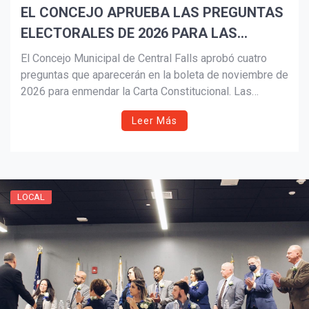
EL CONCEJO APRUEBA LAS PREGUNTAS
ELECTORALES DE 2026 PARA LAS
ENMIENDAS A LA CARTA
El Concejo Municipal de Central Falls aprobó cuatro
CONSTITUCIONAL DE CENTRAL FALLS
preguntas que aparecerán en la boleta de noviembre de
2026 para enmendar la Carta Constitucional. Las
propuestas abordan límites de mandato, vacíos
Leer Más
legales, nombramientos de jefes de policía y
bomberos, y el fortalecimiento de normas éticas,
dejando la decisión final en manos de los votantes.
LOCAL