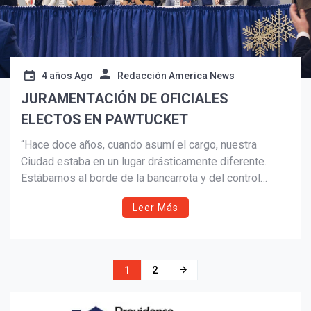
4 años Ago
Redacción America News
JURAMENTACIÓN DE OFICIALES
ELECTOS EN PAWTUCKET
“Hace doce años, cuando asumí el cargo, nuestra
Ciudad estaba en un lugar drásticamente diferente.
Estábamos al borde de la bancarrota y del control
estatal, con poca o ninguna inversión en nuestra
Leer Más
comunidad o su futuro”, dijo el alcalde Grebien en su
discurso inaugural.
Navegación
1
2
de