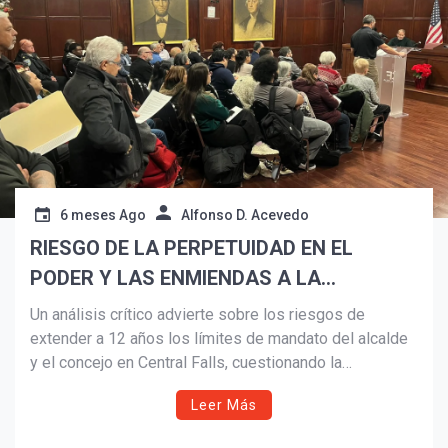
6 meses Ago
Alfonso D. Acevedo
RIESGO DE LA PERPETUIDAD EN EL
PODER Y LAS ENMIENDAS A LA
CONSTITUCIÓN DE CF.
Un análisis crítico advierte sobre los riesgos de
¡Suscríbete y Vive la
extender a 12 años los límites de mandato del alcalde
Experiencia!
y el concejo en Central Falls, cuestionando la
independencia de la comisión, la divulgación pública y
Leer Más
la memoria histórica tras la bancarrota. El texto llama a
votar con reflexión el 3 de noviembre de 2026.