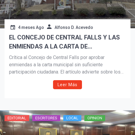
4 meses Ago
Alfonso D. Acevedo
EL CONCEJO DE CENTRAL FALLS Y LAS
ENMIENDAS A LA CARTA DE
CONSTITUCIÓN
Crítica al Concejo de Central Falls por aprobar
enmiendas a la carta municipal sin suficiente
participación ciudadana. El artículo advierte sobre los
riesgos de extender términos y debilitar límites,
Leer Más
recordando la historia de crisis institucional y llamando
a votar en contra en 2026.
EDITORIAL
ESCRITORES
LOCAL
OPINION