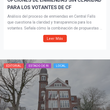
OPCIONES DE ENMIENDAS SIN CLARIDAD
PARA LOS VOTANTES DE CF
Análisis del proceso de enmiendas en Central Falls
que cuestiona la claridad y transparencia para los
votantes. Señala cómo la combinación de propuestas y
el enfoque en figuras políticas, en lugar de políticas
Leer Más
públicas, limita una decisión informada de cara a las
elecciones de 2026.
EDITORIAL
ESTADO DE RI
LOCAL