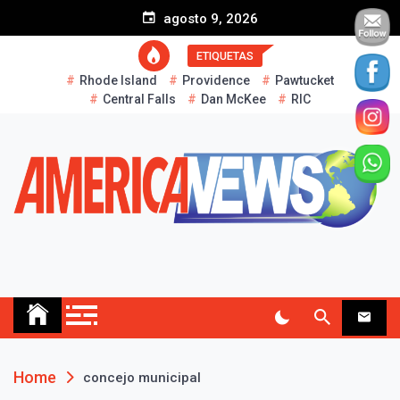
S
agosto 9, 2026
k
i
ETIQUETAS
p
Rhode Island
Providence
Pawtucket
t
Central Falls
Dan McKee
RIC
o
c
o
n
t
e
n
t
AMERICA NEWS
Historias Reales…
Home
concejo municipal