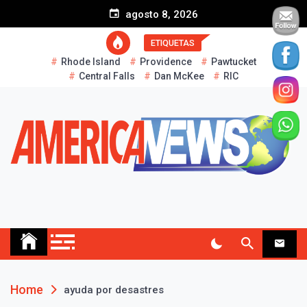
S
agosto 8, 2026
k
i
ETIQUETAS
p
Rhode Island
Providence
Pawtucket
t
Central Falls
Dan McKee
RIC
o
c
o
n
t
e
n
t
AMERICA NEWS
Historias Reales…
Home
ayuda por desastres