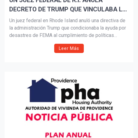
UN JUEZ FEDERAL DE R.I. ANULA
DECRETO DE TRUMP QUE VINCULABA LA
Suscribír
AYUDA POR DESASTRES CON LA
Un juez federal en Rhode Island anuló una directiva de
POLÍTICA MIGRATORIA
la administración Trump que condicionaba la ayuda por
desastres de FEMA al cumplimiento de políticas
migratorias. El juez William E. Smith calificó la medida
Leer Más
de coercitiva e inconstitucional, emitiendo una orden
judicial permanente contra el Departamento de
Seguridad Nacional. El fiscal general Peter Neronha
celebró la decisión como “una victoria para el estado
de derecho”.