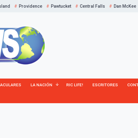
sland
Providence
Pawtucket
Central Falls
Dan McKee
TACULARES
LA NACIÓN
RIC LIFE!
ESCRITORES
CON
¡Suscríbete y Vive la
Experiencia!