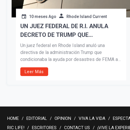
10 meses Ago
Rhode Island Current
UN JUEZ FEDERAL DE R.I. ANULA
DECRETO DE TRUMP QUE
VINCULABA LA AYUDA POR
Un juez federal en Rhode Island anuló una
DESASTRES CON LA POLÍTICA
directiva de la administración Trump que
condicionaba la ayuda por desastres de FEMA al
MIGRATORIA
cumplimiento de políticas migratorias. El juez
Leer Más
William E. Smith calificó la medida de coercitiva e
inconstitucional, emitiendo una orden judicial
permanente contra el Departamento de Seguridad
Nacional. El fiscal general Peter Neronha celebró
la decisión como “una victoria para el estado de
derecho”.
HOME
EDITORIAL
OPINION
VIVA LA VIDA
ESPECT
RIC LIFE!
ESCRITORES
CONTACT US
¡VIVE LA EXPERI