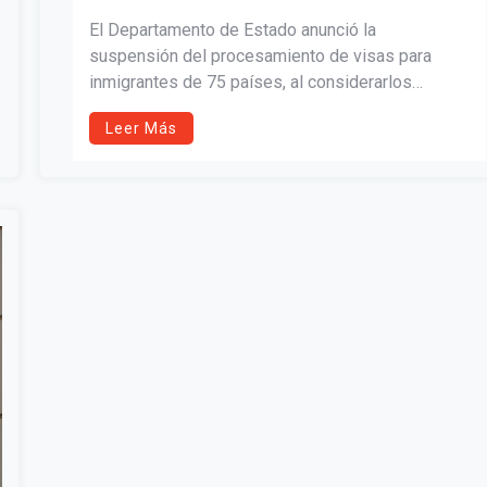
CONGELADO POR LA
El Departamento de Estado anunció la
ADMINISTRACIÓN TRUMP
suspensión del procesamiento de visas para
inmigrantes de 75 países, al considerarlos
propensos a convertirse en “carga pública”. La
Leer Más
medida, impulsada por la administración Trump,
entrará en vigor el 21 de enero y reaviva el debate
sobre política migratoria y asistencia social.