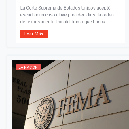
SERÁ DEBATIDO EN LA CORTE
La Corte Suprema de Estados Unidos aceptó
SUPREMA DE EE. UU.
escuchar un caso clave para decidir si la orden
del expresidente Donald Trump que busca
eliminar la ciudadanía por nacimiento es
Leer Más
constitucional, reabriendo un debate central sobre
la 14ª Enmienda y los derechos de los hijos de
inmigrantes.
LA NACION