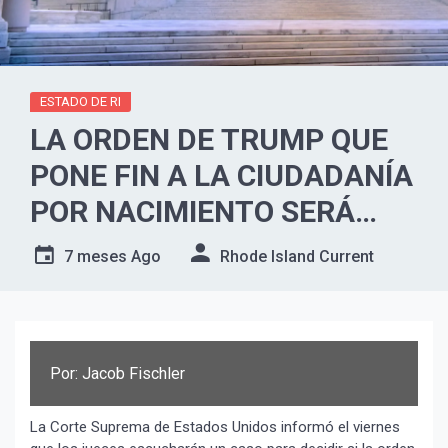
ESTADO DE RI
LA ORDEN DE TRUMP QUE
PONE FIN A LA CIUDADANÍA
POR NACIMIENTO SERÁ
DEBATIDO EN LA CORTE
7 meses Ago
Rhode Island Current
SUPREMA DE EE. UU.
Por: Jacob Fischler
La Corte Suprema de Estados Unidos informó el viernes