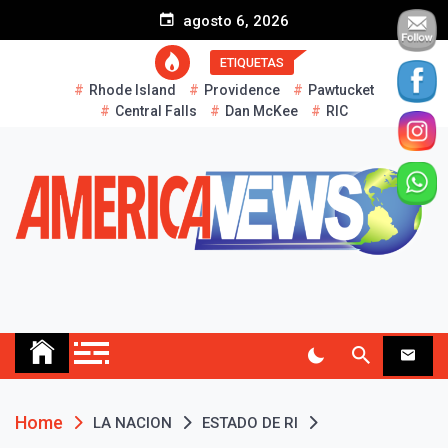
S
agosto 6, 2026
k
i
ETIQUETAS
p
Rhode Island
Providence
Pawtucket
t
Central Falls
Dan McKee
RIC
o
c
o
n
t
e
n
t
AMERICA NEWS
Historias Reales…
Home
LA NACION
ESTADO DE RI