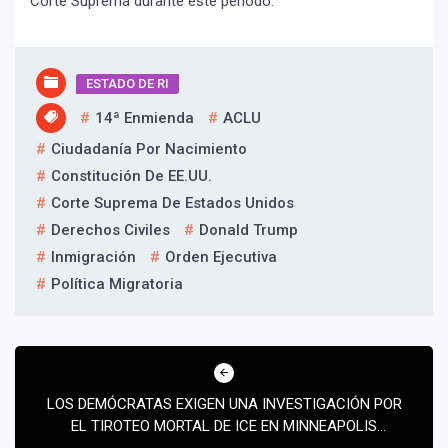
Corte Suprema durante este período.”
ESTADO DE RI
14ª Enmienda
ACLU
Ciudadanía Por Nacimiento
Constitución De EE.UU.
¡Suscríbete y Vive la
Corte Suprema De Estados Unidos
Experiencia!
Derechos Civiles
Donald Trump
Inmigración
Orden Ejecutiva
Política Migratoria
Navegación
de
LOS DEMÓCRATAS EXIGEN UNA INVESTIGACIÓN POR
entradas
EL TIROTEO MORTAL DE ICE EN MINNEAPOLIS
Suscribír