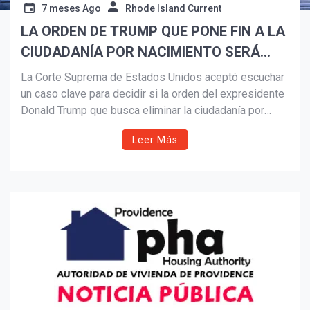
7 meses Ago
Rhode Island Current
LA ORDEN DE TRUMP QUE PONE FIN A LA
Suscribír
CIUDADANÍA POR NACIMIENTO SERÁ
DEBATIDO EN LA CORTE SUPREMA DE EE.
La Corte Suprema de Estados Unidos aceptó escuchar
UU.
un caso clave para decidir si la orden del expresidente
Donald Trump que busca eliminar la ciudadanía por
nacimiento es constitucional, reabriendo un debate
Leer Más
central sobre la 14ª Enmienda y los derechos de los
hijos de inmigrantes.