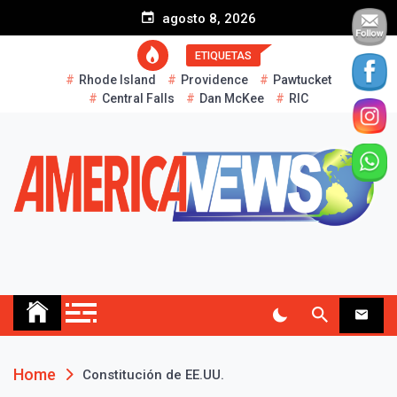
S
agosto 8, 2026
k
i
ETIQUETAS
p
Rhode Island
Providence
Pawtucket
t
Central Falls
Dan McKee
RIC
o
c
o
n
t
e
n
t
AMERICA NEWS
Historias Reales…
Home
Constitución de EE.UU.