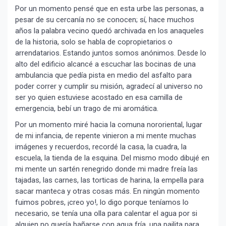
Por un momento pensé que en esta urbe las personas, a
pesar de su cercanía no se conocen; sí, hace muchos
años la palabra vecino quedó archivada en los anaqueles
de la historia, solo se habla de copropietarios o
arrendatarios. Estando juntos somos anónimos. Desde lo
alto del edificio alcancé a escuchar las bocinas de una
ambulancia que pedía pista en medio del asfalto para
poder correr y cumplir su misión, agradecí al universo no
ser yo quien estuviese acostado en esa camilla de
emergencia, bebí un trago de mi aromática.
Por un momento miré hacia la comuna nororiental, lugar
de mi infancia, de repente vinieron a mi mente muchas
imágenes y recuerdos, recordé la casa, la cuadra, la
escuela, la tienda de la esquina. Del mismo modo dibujé en
mi mente un sartén renegrido donde mi madre freía las
tajadas, las carnes, las torticas de harina, la empella para
sacar manteca y otras cosas más. En ningún momento
fuimos pobres, ¡creo yo!, lo digo porque teníamos lo
necesario, se tenía una olla para calentar el agua por si
alguien no quería bañarse con agua fría, una pailita para