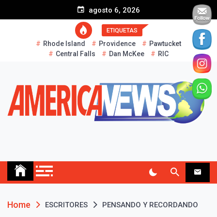
S
agosto 6, 2026
k
i
ETIQUETAS
p
Rhode Island
Providence
Pawtucket
t
Central Falls
Dan McKee
RIC
o
c
o
n
t
e
n
t
AMERICA NEWS
Historias Reales…
Home
ESCRITORES
PENSANDO Y RECORDANDO