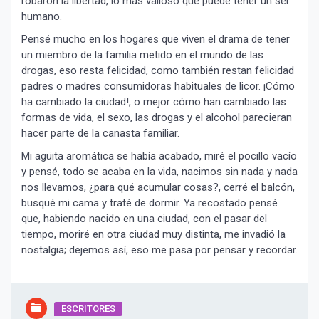
robaron la libertad, lo más valioso que puede tener un ser
humano.
Pensé mucho en los hogares que viven el drama de tener
un miembro de la familia metido en el mundo de las
drogas, eso resta felicidad, como también restan felicidad
padres o madres consumidoras habituales de licor. ¡Cómo
ha cambiado la ciudad!, o mejor cómo han cambiado las
formas de vida, el sexo, las drogas y el alcohol parecieran
hacer parte de la canasta familiar.
Mi agüita aromática se había acabado, miré el pocillo vacío
y pensé, todo se acaba en la vida, nacimos sin nada y nada
nos llevamos, ¿para qué acumular cosas?, cerré el balcón,
busqué mi cama y traté de dormir. Ya recostado pensé
que, habiendo nacido en una ciudad, con el pasar del
tiempo, moriré en otra ciudad muy distinta, me invadió la
nostalgia; dejemos así, eso me pasa por pensar y recordar.
¡Suscríbete y Vive la
Experiencia!
ESCRITORES