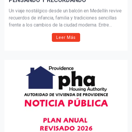
PENSANDO Y RECORDANDO
Suscribír
Un viaje nostálgico desde un balcón en Medellín revive
recuerdos de infancia, familia y tradiciones sencillas
frente a los cambios de la ciudad moderna. Entre
juegos de calle, comidas caseras y la vida comunitaria
Leer Más
perdida, el relato contrasta la calidez del pasado con la
frialdad del presente, invitando a reflexionar sobre lo
esencial.