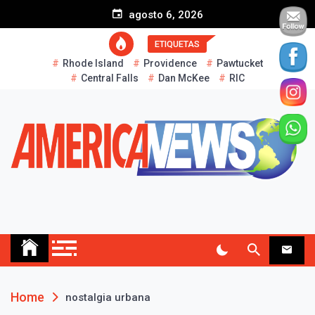
S
agosto 6, 2026
k
i
ETIQUETAS
p
Rhode Island
Providence
Pawtucket
t
Central Falls
Dan McKee
RIC
o
c
o
n
t
e
n
t
AMERICA NEWS
Historias Reales…
Home
nostalgia urbana