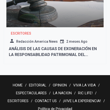
ESCRITORES
Redacción America News
2 meses Ago
ANÁLISIS DE LAS CAUSAS DE EXONERACIÓN EN
LA RESPONSABILIDAD PATRIMONIAL DEL
ESTADO
HOME
EDITORIAL
OPINION
VIVA LA VIDA
ESPECTACULARES
LA NACION
RIC LIFE!
ESCRITORES
CONTACT US
¡VIVE LA EXPERIENCIA!
Política de Privacidad