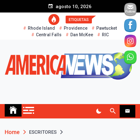
S
agosto 10, 2026
k
i
ETIQUETAS
p
Rhode Island
Providence
Pawtucket
t
Central Falls
Dan McKee
RIC
o
c
o
n
t
e
n
t
AMERICA NEWS
Historias Reales…
Home
ESCRITORES