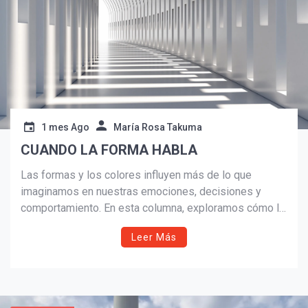
1 mes Ago
María Rosa Takuma
CUANDO LA FORMA HABLA
Las formas y los colores influyen más de lo que
imaginamos en nuestras emociones, decisiones y
¡Suscríbete y Vive la
comportamiento. En esta columna, exploramos cómo la
Experiencia!
neuroarquitectura y la psicología ambiental explican el
Leer Más
impacto de las geometrías y los colores en hogares,
oficinas y espacios comerciales.