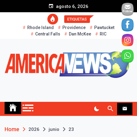
S
agosto 6, 2026
k
i
ETIQUETAS
p
Rhode Island
Providence
Pawtucket
t
Central Falls
Dan McKee
RIC
o
c
o
n
t
e
n
t
AMERICA NEWS
Historias Reales…
Home
2026
junio
23