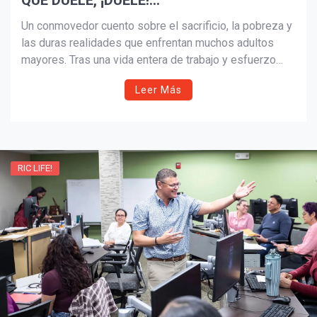
QUE DUELE, ¡DUELE!…
Un conmovedor cuento sobre el sacrificio, la pobreza y
las duras realidades que enfrentan muchos adultos
mayores. Tras una vida entera de trabajo y esfuerzo
para sostener a su familia, don Pedro se enfrenta al
Leer Más
abandono, la soledad y la fragilidad de la dignidad
humana en la vejez.
RIC LIFE!