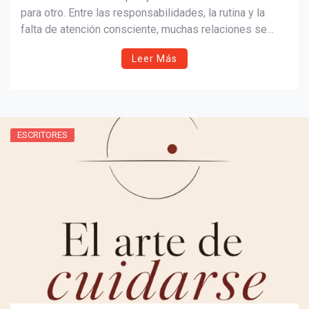
para otro. Entre las responsabilidades, la rutina y la
falta de atención consciente, muchas relaciones se
alejan lentamente. Este artículo explora cómo la
Leer Más
neurociencia, la comunicación y la intención pueden
ayudar a reconstruir el vínculo emocional y fortalecer el
amor.
ESCRITORES