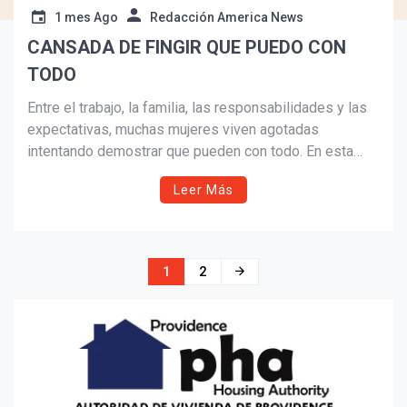
1 mes Ago
Redacción America News
CANSADA DE FINGIR QUE PUEDO CON
TODO
Entre el trabajo, la familia, las responsabilidades y las
expectativas, muchas mujeres viven agotadas
intentando demostrar que pueden con todo. En esta
reflexión íntima y honesta, la autora explora el peso
Leer Más
emocional del perfeccionismo, el insomnio y la
importancia de aprender a cuidarse sin culpa.
Navegación
1
2
de
entradas