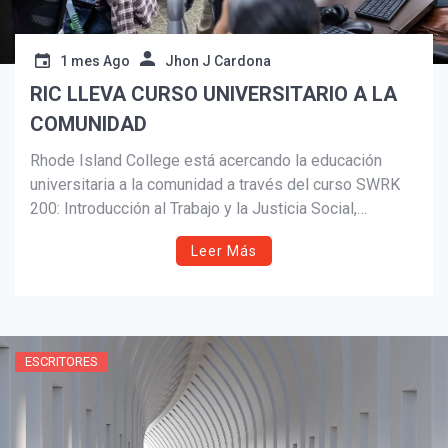
1 mes Ago
Jhon J Cardona
RIC LLEVA CURSO UNIVERSITARIO A LA
COMUNIDAD
Rhode Island College está acercando la educación
universitaria a la comunidad a través del curso SWRK
200: Introducción al Trabajo y la Justicia Social,
ofrecido en el Workforce Hub de Central Falls. La
Leer Más
iniciativa busca reducir barreras de acceso a la
educación superior y responder a la creciente
necesidad de profesionales en servicios sociales,
especialmente entre las comunidades latina y
caboverdiana.
ESCRITORES