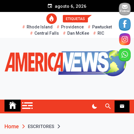
S
agosto 6, 2026
k
i
ETIQUETAS
p
Rhode Island
Providence
Pawtucket
t
Central Falls
Dan McKee
RIC
o
c
o
n
t
e
n
t
AMERICA NEWS
Historias Reales…
Home
ESCRITORES