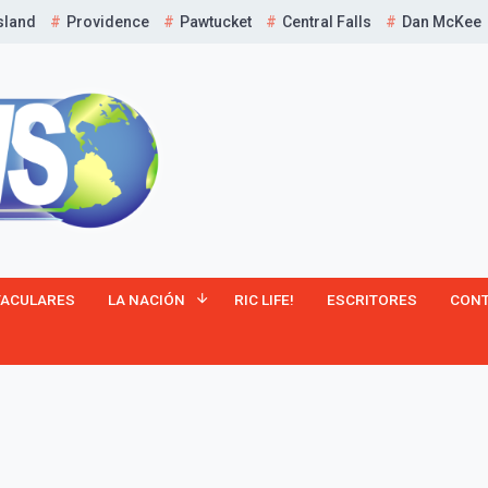
sland
Providence
Pawtucket
Central Falls
Dan McKee
TACULARES
LA NACIÓN
RIC LIFE!
ESCRITORES
CON