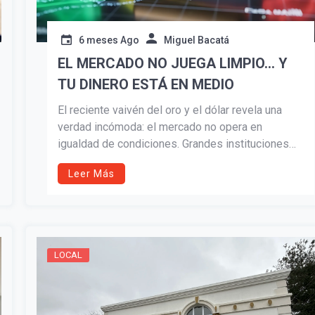
6 meses Ago
Miguel Bacatá
EL MERCADO NO JUEGA LIMPIO… Y
TU DINERO ESTÁ EN MEDIO
El reciente vaivén del oro y el dólar revela una
verdad incómoda: el mercado no opera en
igualdad de condiciones. Grandes instituciones
financieras mueven las reglas mientras el
Leer Más
inversionista común asume el riesgo. Entender
cómo funciona el sistema es clave para proteger
tu retiro, tus ahorros y tu futuro financiero.
LOCAL