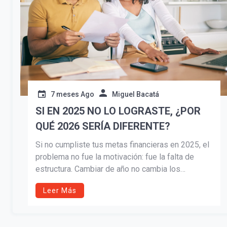
7 meses Ago
Miguel Bacatá
SI EN 2025 NO LO LOGRASTE, ¿POR
QUÉ 2026 SERÍA DIFERENTE?
Si no cumpliste tus metas financieras en 2025, el
problema no fue la motivación: fue la falta de
estructura. Cambiar de año no cambia los
resultados. Este artículo invita a dejar los deseos
Leer Más
y construir un plan real, con método, disciplina y
acompañamiento profesional para que 2026 sí
sea diferente.