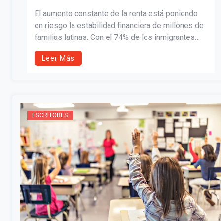
El aumento constante de la renta está poniendo
en riesgo la estabilidad financiera de millones de
familias latinas. Con el 74% de los inmigrantes
latinos preocupados por no poder cubrir sus
Leer Más
gastos de vivienda, este artículo ofrece
estrategias prácticas para negociar aumentos,
proteger el presupuesto y construir un futuro
financiero más seguro.
ESCRITORES