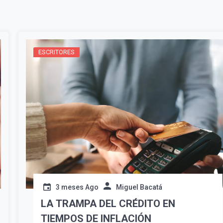
ESCRITORES
¡Suscríbete y Vive la
Experiencia!
3 meses Ago
Miguel Bacatá
LA TRAMPA DEL CRÉDITO EN
TIEMPOS DE INFLACIÓN
Suscribír