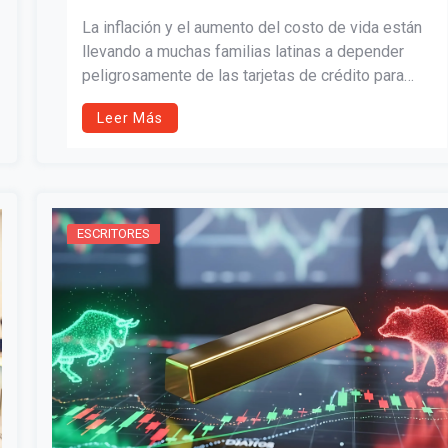
La inflación y el aumento del costo de vida están
llevando a muchas familias latinas a depender
peligrosamente de las tarjetas de crédito para
cubrir gastos básicos. Este artículo explica cómo
Leer Más
funciona la “trampa del crédito”, las señales de
alerta y las estrategias financieras que pueden
ayudar a romper el ciclo de deuda antes de que
sea demasiado tarde.
ESCRITORES