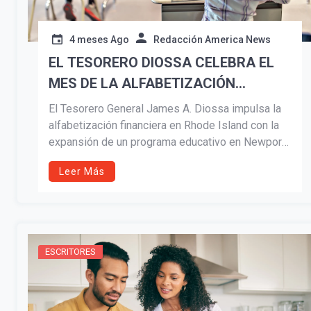
4 meses Ago
Redacción America News
EL TESORERO DIOSSA CELEBRA EL
MES DE LA ALFABETIZACIÓN
FINANCIERA
El Tesorero General James A. Diossa impulsa la
alfabetización financiera en Rhode Island con la
expansión de un programa educativo en Newport
que beneficiará a estudiantes de octavo grado,
Leer Más
combinando aprendizaje en el aula, experiencia
bancaria real y oportunidades para construir un
futuro financiero sólido.
ESCRITORES