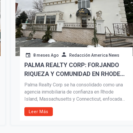
8 meses Ago
Redacción America News
PALMA REALTY CORP: FORJANDO
RIQUEZA Y COMUNIDAD EN RHODE
ISLAND, MA, CT
Palma Realty Corp se ha consolidado como una
agencia inmobiliaria de confianza en Rhode
Island, Massachusetts y Connecticut, enfocada
en la educación, la integridad y el
Leer Más
empoderamiento financiero. Liderada por
Consuelo Quiñonez, la empresa impulsa a
familias y agentes a construir riqueza y fortalecer