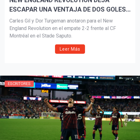
NEW ENGLAND REVOLUTION DEJA
ESCAPAR UNA VENTAJA DE DOS GOLES
EN MONTREAL.
Carles Gil y Dor Turgeman anotaron para el New
England Revolution en el empate 2-2 frente al CF
Montréal en el Stade Saputo.
Leer Más
ESCRITORES