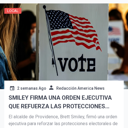
LOCAL
Suscribír
2 semanas Ago
Redacción America News
SMILEY FIRMA UNA ORDEN EJECUTIVA
QUE REFUERZA LAS PROTECCIONES
ELECTORALES
El alcalde de Providence, Brett Smiley, firmó una orden
ejecutiva para reforzar las protecciones electorales de