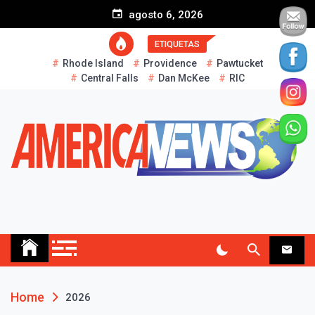
S
agosto 6, 2026
k
i
ETIQUETAS
p
Rhode Island
Providence
Pawtucket
t
Central Falls
Dan McKee
RIC
o
c
o
n
t
e
n
t
AMERICA NEWS
Historias Reales…
Home
2026