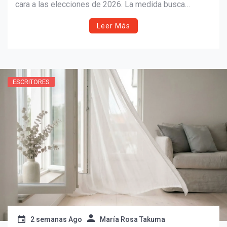
cara a las elecciones de 2026. La medida busca
proteger la información de los votantes, prevenir actos
Leer Más
de intimidación y establecer protocolos claros ante
solicitudes federales y actividades de control
migratorio cerca de los centros de votación.
ESCRITORES
2 semanas Ago
María Rosa Takuma