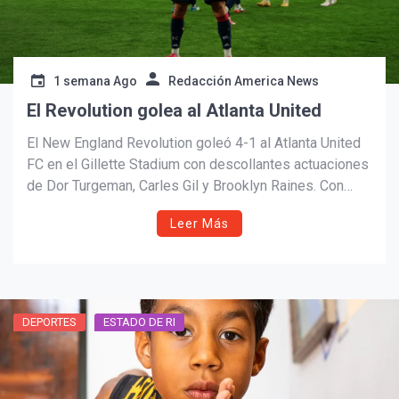
1 semana Ago
Redacción America News
El Revolution golea al Atlanta United
El New England Revolution goleó 4-1 al Atlanta United
FC en el Gillette Stadium con descollantes actuaciones
de Dor Turgeman, Carles Gil y Brooklyn Raines. Con
este resultado, el conjunto dirigido por Marko Mitrović
Leer Más
escala a la tercera posición de la Conferencia Este de
la MLS.
DEPORTES
ESTADO DE RI