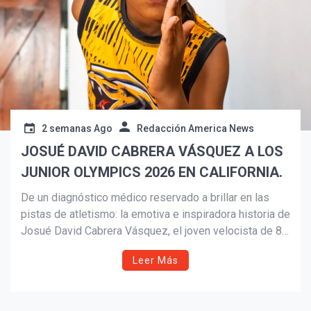
2 semanas Ago
Redacción America News
JOSUÉ DAVID CABRERA VÁSQUEZ A LOS
JUNIOR OLYMPICS 2026 EN CALIFORNIA.
De un diagnóstico médico reservado a brillar en las
pistas de atletismo: la emotiva e inspiradora historia de
¡Suscríbete y Vive la
Josué David Cabrera Vásquez, el joven velocista de 8
Experiencia!
años de Providence que superó los obstáculos físicos
Leer Más
para clasificar a los Junior Olympics 2026 en California.