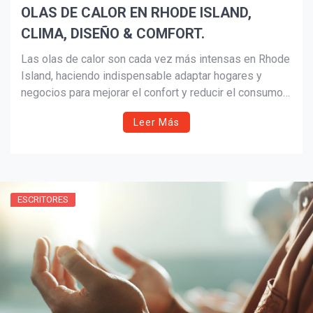
OLAS DE CALOR EN RHODE ISLAND,
CLIMA, DISEÑO & COMFORT.
Las olas de calor son cada vez más intensas en Rhode
Island, haciendo indispensable adaptar hogares y
negocios para mejorar el confort y reducir el consumo
energético. En esta columna, Harmony Design &
Leer Más
Construction comparte cinco estrategias prácticas de
diseño, mantenimiento y bienestar para crear espacios
más frescos, eficientes y seguros para toda la familia,
incluyendo las mascotas.
ESCRITORES