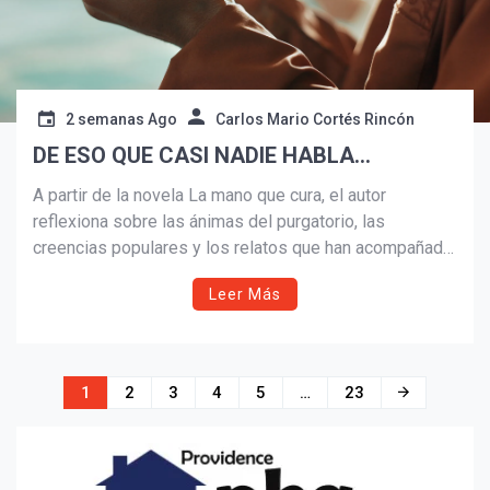
2 semanas Ago
Carlos Mario Cortés Rincón
DE ESO QUE CASI NADIE HABLA…
A partir de la novela La mano que cura, el autor
reflexiona sobre las ánimas del purgatorio, las
creencias populares y los relatos que han acompañado
a generaciones de colombianos. Entre experiencias
Leer Más
personales, testimonios y preguntas sin respuesta,
esta columna invita a pensar con respeto sobre uno de
los temas más fascinantes y menos discutidos de la
tradición espiritual y cultural.
Navegación
1
2
3
4
5
…
23
de
entradas