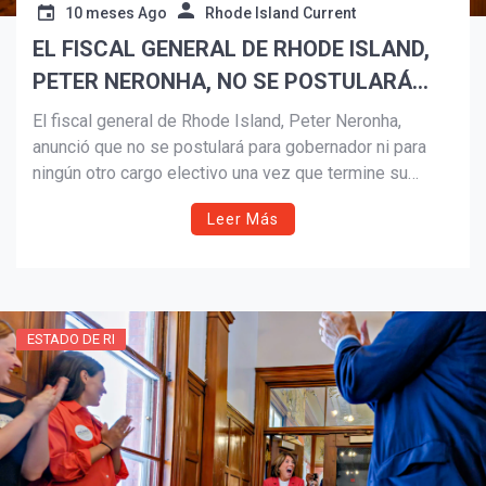
10 meses Ago
Rhode Island Current
EL FISCAL GENERAL DE RHODE ISLAND,
PETER NERONHA, NO SE POSTULARÁ
PARA GOBERNADOR
El fiscal general de Rhode Island, Peter Neronha,
anunció que no se postulará para gobernador ni para
ningún otro cargo electivo una vez que termine su
mandato en 2026. El demócrata, conocido por su
Leer Más
trabajo en salud pública y por enfrentar las políticas de
la administración Trump, aseguró que su prioridad
sigue siendo servir a los habitantes de Rhode Island
hasta el final de su gestión.
ESTADO DE RI