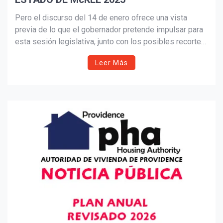
Pero el discurso del 14 de enero ofrece una vista
previa de lo que el gobernador pretende impulsar para
esta sesión legislativa, junto con los posibles recortes
previstos a la luz de un déficit proyectado de $330
Leer Más
millones de dólares para el año fiscal que comienza el
1 de julio.