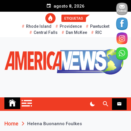
S
agosto 8, 2026
k
i
ETIQUETAS
p
Rhode Island
Providence
Pawtucket
t
Central Falls
Dan McKee
RIC
o
c
o
n
t
e
n
t
AMERICA NEWS
Historias Reales…
Home
Helena Buonanno Foulkes