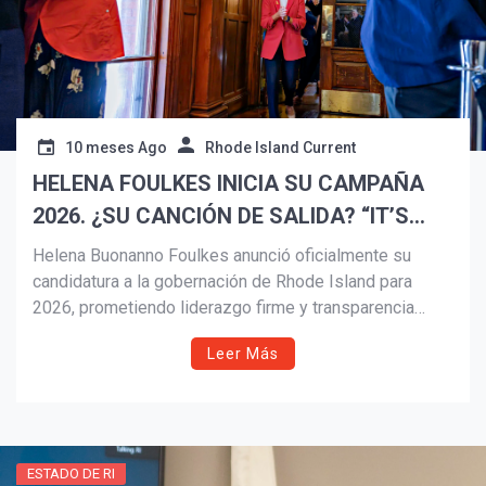
10 meses Ago
Rhode Island Current
HELENA FOULKES INICIA SU CAMPAÑA
2026. ¿SU CANCIÓN DE SALIDA? “IT’S
¡Suscríbete y Vive la
ABOUT DAMN TIME” DE LIZZO
Helena Buonanno Foulkes anunció oficialmente su
Experiencia!
candidatura a la gobernación de Rhode Island para
2026, prometiendo liderazgo firme y transparencia
frente a lo que describe como “incompetencia y
Leer Más
burocracia” en la administración actual. En su discurso,
criticó al gobernador Dan McKee por la pérdida de
empleos, los retrasos en el Puente de Washington y el
manejo del presupuesto estatal, marcando así el inicio
de una intensa revancha política.
ESTADO DE RI