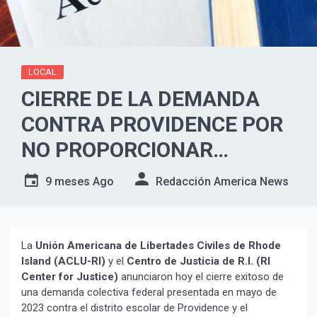
LOCAL
CIERRE DE LA DEMANDA
CONTRA PROVIDENCE POR
NO PROPORCIONAR
SERVICIOS DE EDUCACIÓN
9 meses Ago
Redacción America News
ESPECIAL A NIÑOS EN EDAD
PREESCOLAR
La
Unión Americana de Libertades Civiles de Rhode
Island (ACLU-RI)
y el
Centro de Justicia de R.I. (RI
Center for Justice)
anunciaron hoy el cierre exitoso de
una demanda colectiva federal presentada en mayo de
2023 contra el distrito escolar de Providence y el