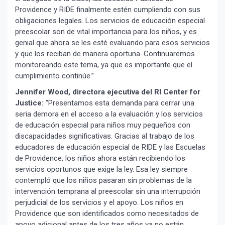
Providence y RIDE finalmente estén cumpliendo con sus
obligaciones legales. Los servicios de educación especial
preescolar son de vital importancia para los niños, y es
genial que ahora se les esté evaluando para esos servicios
y que los reciban de manera oportuna. Continuaremos
monitoreando este tema, ya que es importante que el
cumplimiento continúe.”
Jennifer Wood, directora ejecutiva del RI Center for
Justice:
“Presentamos esta demanda para cerrar una
seria demora en el acceso a la evaluación y los servicios
¡Suscríbete y Vive la
de educación especial para niños muy pequeños con
Experiencia!
discapacidades significativas. Gracias al trabajo de los
educadores de educación especial de RIDE y las Escuelas
de Providence, los niños ahora están recibiendo los
servicios oportunos que exige la ley. Esa ley siempre
contempló que los niños pasaran sin problemas de la
intervención temprana al preescolar sin una interrupción
perjudicial de los servicios y el apoyo. Los niños en
Providence que son identificados como necesitados de
apoyo adicional antes de los tres años ya no están