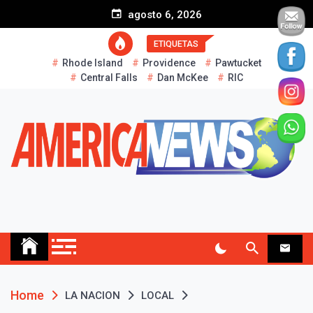
S
agosto 6, 2026
k
i
ETIQUETAS
p
Rhode Island
Providence
Pawtucket
t
Central Falls
Dan McKee
RIC
o
c
o
n
t
e
n
t
AMERICA NEWS
Historias Reales…
Home
LA NACION
LOCAL