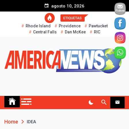
S
agosto 10, 2026
k
i
ETIQUETAS
p
Rhode Island
Providence
Pawtucket
t
Central Falls
Dan McKee
RIC
o
c
o
n
t
e
n
t
AMERICA NEWS
Historias Reales…
Home
IDEA