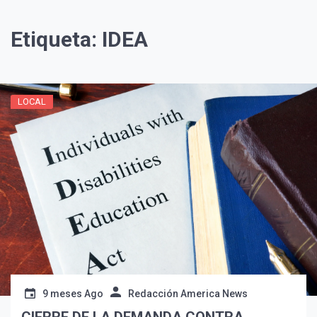
Etiqueta:
IDEA
LOCAL
¡Suscríbete y Vive la
Experiencia!
9 meses Ago
Redacción America News