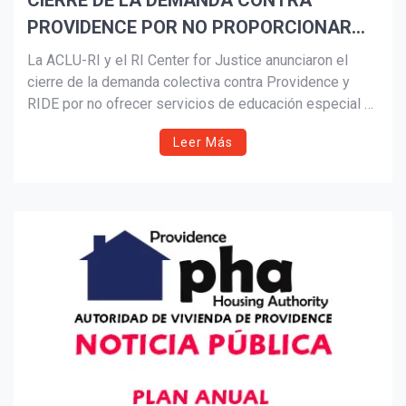
CIERRE DE LA DEMANDA CONTRA
PROVIDENCE POR NO PROPORCIONAR
Suscribír
SERVICIOS DE EDUCACIÓN ESPECIAL A
La ACLU-RI y el RI Center for Justice anunciaron el
NIÑOS EN EDAD PREESCOLAR
cierre de la demanda colectiva contra Providence y
RIDE por no ofrecer servicios de educación especial a
niños de 3 a 5 años. Tras un monitoreo externo, el
Leer Más
distrito alcanzó el cumplimiento sustancial del acuerdo,
garantizando evaluaciones y apoyos oportunos
conforme a IDEA.