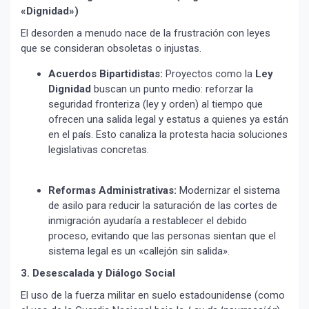
«Dignidad»)
El desorden a menudo nace de la frustración con leyes
que se consideran obsoletas o injustas.
Acuerdos Bipartidistas:
Proyectos como la
Ley
Dignidad
buscan un punto medio: reforzar la
seguridad fronteriza (ley y orden) al tiempo que
ofrecen una salida legal y estatus a quienes ya están
en el país. Esto canaliza la protesta hacia soluciones
legislativas concretas.
¡Suscríbete y Vive la
Experiencia!
Reformas Administrativas:
Modernizar el sistema
de asilo para reducir la saturación de las cortes de
inmigración ayudaría a restablecer el debido
proceso, evitando que las personas sientan que el
sistema legal es un «callejón sin salida».
3. Desescalada y Diálogo Social
El uso de la fuerza militar en suelo estadounidense (como