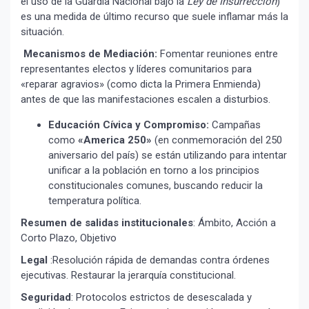
el uso de la Guardia Nacional bajo la
Ley de Insurrección
)
es una medida de último recurso que suele inflamar más la
situación.
Suscribír
Mecanismos de Mediación:
Fomentar reuniones entre
representantes electos y líderes comunitarios para
«reparar agravios» (como dicta la Primera Enmienda)
antes de que las manifestaciones escalen a disturbios.
Educación Cívica y Compromiso:
Campañas
como
«America 250»
(en conmemoración del 250
aniversario del país) se están utilizando para intentar
unificar a la población en torno a los principios
constitucionales comunes, buscando reducir la
temperatura política.
Resumen de salidas institucionales
: Ámbito, Acción a
Corto Plazo, Objetivo
Legal
:Resolución rápida de demandas contra órdenes
ejecutivas. Restaurar la jerarquía constitucional.
Seguridad
: Protocolos estrictos de desescalada y