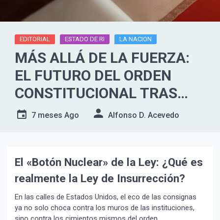
EDITORIAL
ESTADO DE RI
LA NACION
MÁS ALLÁ DE LA FUERZA:
EL FUTURO DEL ORDEN
CONSTITUCIONAL TRAS
LAS PROTESTAS.
7 meses Ago
Alfonso D. Acevedo
El «Botón Nuclear» de la Ley:
¿Qué es
realmente la Ley de Insurrección?
En las calles de Estados Unidos, el eco de las consignas
ya no solo choca contra los muros de las instituciones,
sino contra los cimientos mismos del orden