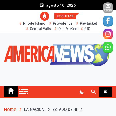
S
agosto 10, 2026
k
i
ETIQUETAS
p
Rhode Island
Providence
Pawtucket
t
Central Falls
Dan McKee
RIC
o
c
o
n
t
e
n
t
AMERICA NEWS
Historias Reales…
Home
LA NACION
ESTADO DE RI