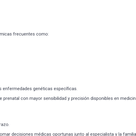
sómicas frecuentes como:
as enfermedades genéticas específicas.
¡Suscríbete y Vive la
Experiencia!
prenatal con mayor sensibilidad y precisión disponibles en medici
razo.
mar decisiones médicas oportunas junto al especialista y la familia