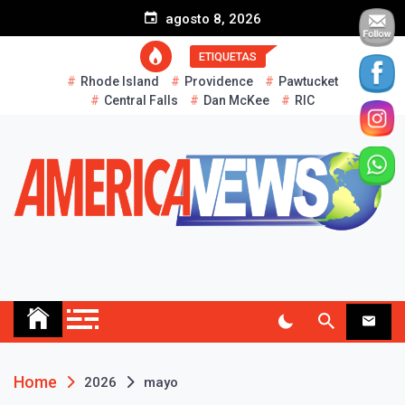
S
agosto 8, 2026
k
i
ETIQUETAS
p
Rhode Island
Providence
Pawtucket
t
Central Falls
Dan McKee
RIC
o
c
o
n
t
e
n
t
AMERICA NEWS
Historias Reales…
Home
2026
mayo