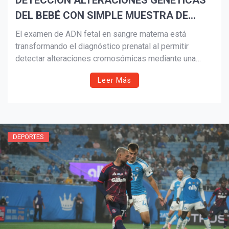
DETECCIÓN ALTERACIONES GENÉTICAS
DEL BEBÉ CON SIMPLE MUESTRA DE
SANGRE
El examen de ADN fetal en sangre materna está
transformando el diagnóstico prenatal al permitir
detectar alteraciones cromosómicas mediante una
simple muestra de sangre, sin riesgos para la madre ni
Leer Más
el bebé. Conozca cómo funciona esta tecnología,
quiénes pueden beneficiarse y por qué se ha
convertido en una herramienta clave de la medicina
fetal moderna.
DEPORTES