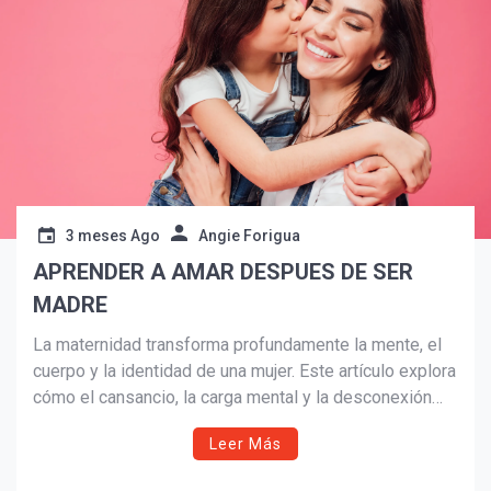
3 meses Ago
Angie Forigua
APRENDER A AMAR DESPUES DE SER
MADRE
La maternidad transforma profundamente la mente, el
¡Suscríbete y Vive la
cuerpo y la identidad de una mujer. Este artículo explora
Experiencia!
cómo el cansancio, la carga mental y la desconexión
emocional afectan la relación consigo misma, la pareja
Leer Más
y la sexualidad, mientras invita a las madres a
reencontrarse desde la neurociencia, la fe y el