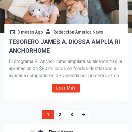
3 meses Ago
Redacción America News
TESORERO JAMES A. DIOSSA AMPLÍA RI
ANCHORHOME
El programa RI AnchorHome ampliará su alcance tras la
aprobación de $80 millones en fondos destinados a
ayudar a compradores de vivienda por primera vez en
Rhode Island. Liderado por el Tesorero James A.
Leer Más
Diossa, la iniciativa ya ha permitido que cerca de 60
familias accedan a hipotecas más asequibles y
sostenibles, fortaleciendo el camino hacia la
estabilidad financiera y la riqueza generacional.
Navegación
1
2
3
de