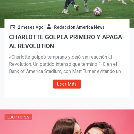
2 meses Ago
Redacción America News
CHARLOTTE GOLPEA PRIMERO Y APAGA
AL REVOLUTION
«Charlotte golpeó temprano y dejó sin reacción al
Revolution. Un partido intenso que terminó 1-0 en el
Bank of America Stadium, con Matt Turner evitando una
derrota mayor. El Revolution se prepara para volver el
Leer Más
22 de julio frente a Toronto FC.»
ESCRITORES