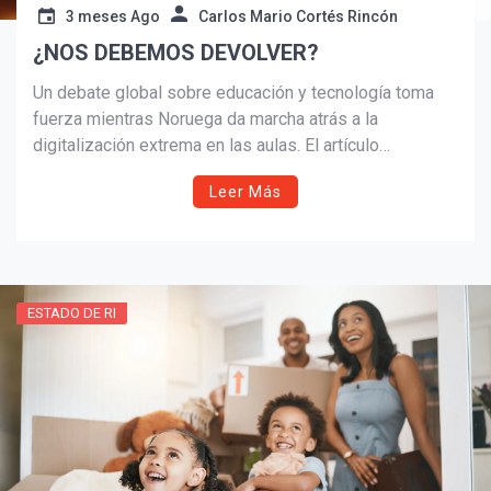
3 meses Ago
Carlos Mario Cortés Rincón
¿NOS DEBEMOS DEVOLVER?
Un debate global sobre educación y tecnología toma
fuerza mientras Noruega da marcha atrás a la
digitalización extrema en las aulas. El artículo
reflexiona sobre la pérdida de lectura, escritura y
Leer Más
comunicación humana en una sociedad cada vez más
dependiente de las pantallas y la inteligencia artificial.
ESTADO DE RI