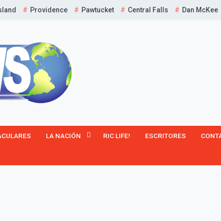
sland
Providence
Pawtucket
Central Falls
Dan McKee
¡Suscríbete y Vive la
Experiencia!
ACULARES
LA NACIÓN
RIC LIFE!
ESCRITORES
CONT
Suscribír