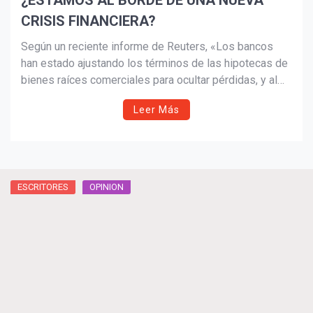
¿ESTAMOS AL BORDE DE UNA NUEVA
CRISIS FINANCIERA?
Según un reciente informe de Reuters, «Los bancos
han estado ajustando los términos de las hipotecas de
bienes raíces comerciales para ocultar pérdidas, y al
retrasar el día del ajuste de cuentas, están aumentando
Leer Más
los riesgos para el sistema financiero más amplio».
Este ajuste en los términos de las hipotecas no es más
que un esfuerzo por postergar la inevitable revelación
de una realidad financiera deteriorada.
ESCRITORES
OPINION