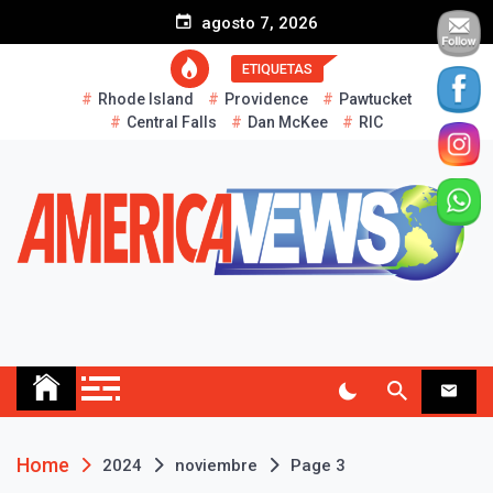
S
agosto 7, 2026
k
i
ETIQUETAS
p
Rhode Island
Providence
Pawtucket
t
Central Falls
Dan McKee
RIC
o
c
o
n
t
e
n
t
AMERICA NEWS
Historias Reales…
Home
2024
noviembre
Page 3