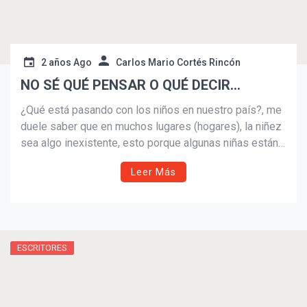
2 años Ago
Carlos Mario Cortés Rincón
NO SÉ QUÉ PENSAR O QUÉ DECIR…
¿Qué está pasando con los niños en nuestro país?, me
duele saber que en muchos lugares (hogares), la niñez
sea algo inexistente, esto porque algunas niñas están
saltando de la cuna a la sala de partos, es cierto, así
Leer Más
suene raro es la verdad, hoy las niñas se están
embarazando a unas edades que no logro digerir en mi
mente.
ESCRITORES