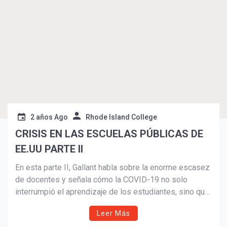
Suscribír
2 años Ago
Rhode Island College
CRISIS EN LAS ESCUELAS PÚBLICAS DE
EE.UU PARTE II
En esta parte II, Gallant habla sobre la enorme escasez
de docentes y señala cómo la COVID-19 no solo
interrumpió el aprendizaje de los estudiantes, sino que
también provocó un aumento en los problemas de
Leer Más
salud mental entre ellos. De igual manera, apunta a los