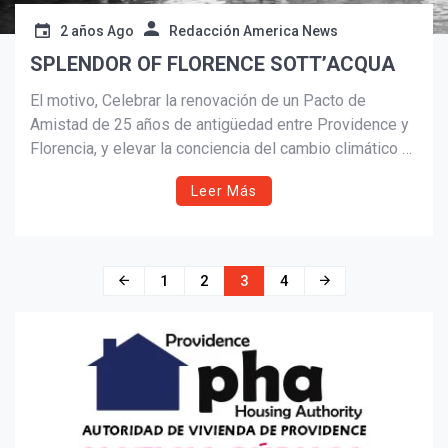
2 años Ago
Redacción America News
SPLENDOR OF FLORENCE SOTT’ACQUA
El motivo, Celebrar la renovación de un Pacto de
Amistad de 25 años de antigüedad entre Providence y
Florencia, y elevar la conciencia del cambio climático a
través del intercambio cultural, conversaciones
Leer Más
significativas y comida, arte, música, fotos y películas.
Navegación
1
2
3
4
de
entradas