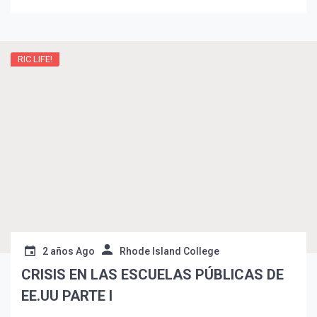
problemas sistémicos del sistema educativo
estadounidense y señala, como directora, cómo podría
ser una verdadera reforma educativa.
RIC LIFE!
2 años Ago
Rhode Island College
CRISIS EN LAS ESCUELAS PÚBLICAS DE
EE.UU PARTE I