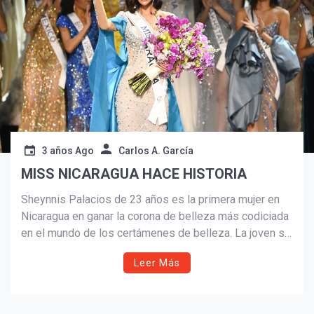
3 años Ago
Carlos A. García
MISS NICARAGUA HACE HISTORIA
Sheynnis Palacios de 23 años es la primera mujer en
Nicaragua en ganar la corona de belleza más codiciada
en el mundo de los certámenes de belleza. La joven se
¡Suscríbete y Vive la
Experiencia!
perfiló como favorita desde su llegada a El Salvador,
Leer Más
que fue el país sede de la 72 edición de Miss Universo
este 2023.