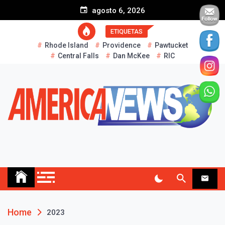
S
agosto 6, 2026
k
i
ETIQUETAS
p
Rhode Island
Providence
Pawtucket
t
Central Falls
Dan McKee
RIC
o
c
o
n
t
e
n
t
AMERICA NEWS
Historias Reales…
Home
2023