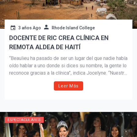
3 años Ago
Rhode Island College
DOCENTE DE RIC CREA CLÍNICA EN
REMOTA ALDEA DE HAITÍ
“Beaulieu ha pasado de ser un lugar del que nadie había
oído hablar a uno donde si dices su nombre, la gente lo
reconoce gracias a la clínica”, indica Jocelyne. “Nuestro
éxito ha sido un esfuerzo de equipo. Estamos aquí
Leer Más
gracias a todos nuestros amigos en Estados Unidos. Y
en nombre del pueblo de Beaulieu, estamos bastante
agradecidos”.
ESPECTACULARES