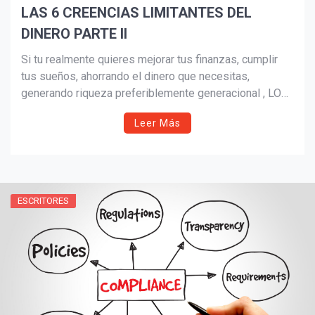
LAS 6 CREENCIAS LIMITANTES DEL
DINERO PARTE II
Si tu realmente quieres mejorar tus finanzas, cumplir
tus sueños, ahorrando el dinero que necesitas,
generando riqueza preferiblemente generacional , LO
PRIMERO que debes hacer es una vez identificadas
Leer Más
las creencias, empezar a trabajar en ellas para
modificarlas, este es un proceso que necesitas hacer
consciente, y cada vez que vengan estos
pensamientos obsoletos, debes cancelarlos y
automáticamente reemplazarlo con uno positivo
ESCRITORES
respecto a la misma creencia como te enseñe en cada
ejemplo.