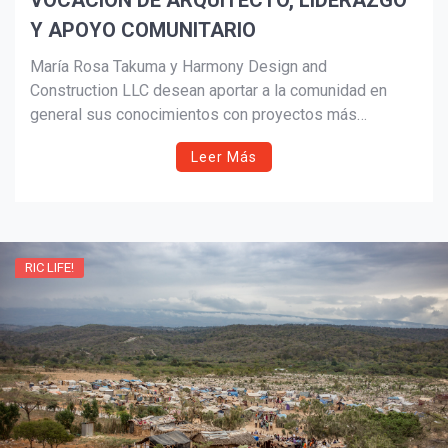
VOCACIÓN DE ARQUITECTO, LIDERAZGO
Y APOYO COMUNITARIO
María Rosa Takuma y Harmony Design and
Construction LLC desean aportar a la comunidad en
general sus conocimientos con proyectos más
inclusivos y que ayuden a ser parte de el tratamiento y
Leer Más
mejoramiento las condiciones de vida para personas
con ADHD, Neura-divergentes, con diversidad
funcional, depresión, estrés; asma y falta de
productividad en empresas, etc.
RIC LIFE!