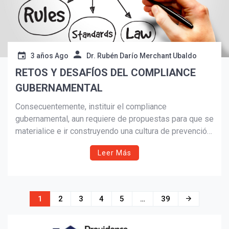
3 años Ago
Dr. Rubén Darío Merchant Ubaldo
RETOS Y DESAFÍOS DEL COMPLIANCE
GUBERNAMENTAL
Consecuentemente, instituir el compliance
gubernamental, aun requiere de propuestas para que se
materialice e ir construyendo una cultura de prevención,
entre ellas, que las instituciones públicas contraten los
Leer Más
servicios de una consultoría externa
Navegación
1
2
3
4
5
…
39
de