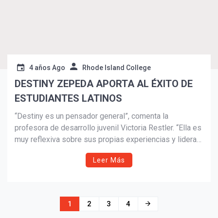
4 años Ago
Rhode Island College
DESTINY ZEPEDA APORTA AL ÉXITO DE
ESTUDIANTES LATINOS
“Destiny es un pensador general”, comenta la
profesora de desarrollo juvenil Victoria Restler. “Ella es
muy reflexiva sobre sus propias experiencias y lidera
con sintonía, cuidado y conexión.
Leer Más
Navegación
1
2
3
4