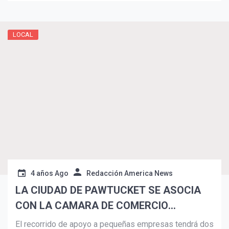
LOCAL
Suscribír
4 años Ago
Redacción America News
LA CIUDAD DE PAWTUCKET SE ASOCIA
CON LA CAMARA DE COMERCIO
HISPANA DE RHODE ISLAND PARA EL
El recorrido de apoyo a pequeñas empresas tendrá dos