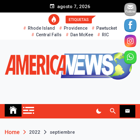
S
agosto 7, 2026
k
i
ETIQUETAS
p
Rhode Island
Providence
Pawtucket
t
Central Falls
Dan McKee
RIC
o
c
o
n
t
e
n
t
AMERICA NEWS
Historias Reales…
Home
2022
septiembre