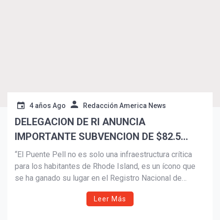
4 años Ago
Redacción America News
DELEGACION DE RI ANUNCIA
IMPORTANTE SUBVENCION DE $82.5
MILLONES PARA MEJORAR EL ICÓNICO
“El Puente Pell no es solo una infraestructura crítica
PUENTE PELL
para los habitantes de Rhode Island, es un ícono que
¡Suscríbete y Vive la
se ha ganado su lugar en el Registro Nacional de
Experiencia!
Lugares Históricos”, dijo el congresista Cicilline.
Leer Más