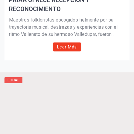
PRIAA OFRECE RECEPCIÓN Y
RECONOCIMIENTO
Maestros folkloristas escogidos fielmente por su
trayectoria musical, destrezas y experiencias con el
ritmo Vallenato de su hermoso Valledupar, fueron
homenajeados por el Instituto Puertorriqueño de Arte y
Leer Más
Abogacía de Rhode Island en su Centro de la Herencia
Cultural en Pawtucket como apertura a la nueva
programación de otoño.
LOCAL