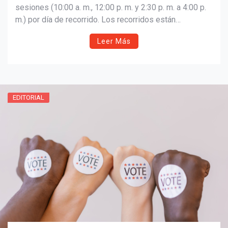
TOUR DE APOYO A LOS PEQUEÑOS
sesiones (10:00 a. m., 12:00 p. m. y 2:30 p. m. a 4:00 p.
m.) por día de recorrido. Los recorridos están
NEGOCIOS
programados para:
Leer Más
Miércoles 21 de septiembre en Smithfield Ave.
Miércoles 28 de septiembre en Central Ave.
Miércoles 5 de octubre en Newport Ave.
Miércoles 12 de octubre en Main St (centro)
EDITORIAL