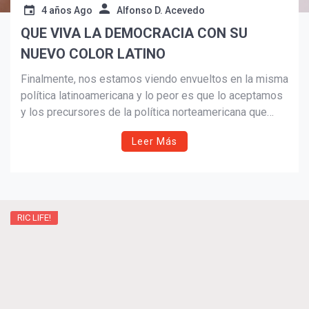
4 años Ago
Alfonso D. Acevedo
QUE VIVA LA DEMOCRACIA CON SU
NUEVO COLOR LATINO
Finalmente, nos estamos viendo envueltos en la misma
política latinoamericana y lo peor es que lo aceptamos
y los precursores de la política norteamericana que
antes mantenían a raya muchos vicios políticos y a los
Leer Más
políticos latinoamericanos que querían ocupar sus
puestos, hoy se están contagiando de ese sistema de
politiquería que tanto criticamos de nuestros países y
que sin embargo lo traemos junto con las habichuelas,
el plátano, la arepa y la tortilla.
RIC LIFE!