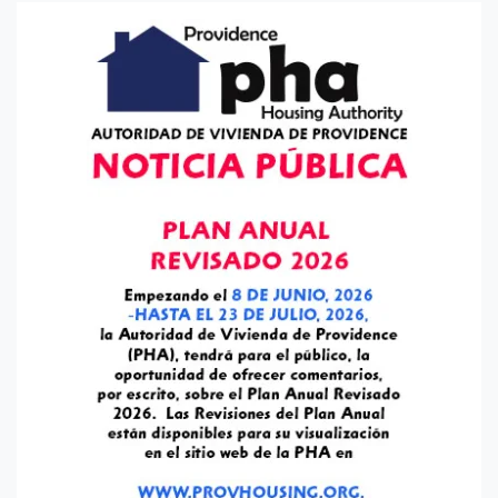
de
entradas