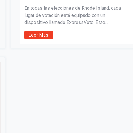
En todas las elecciones de Rhode Island, cada
lugar de votación está equipado con un
dispositivo llamado ExpressVote. Este
dispositivo está diseñado para ayudar a los
Leer Más
votantes con discapacidades a marcar su boleta
de manera independiente.
Puede ser especialmente beneficioso para los
votantes ciegos o con discapacidades motoras
que dificultan marcar una boleta con un bolígrafo.