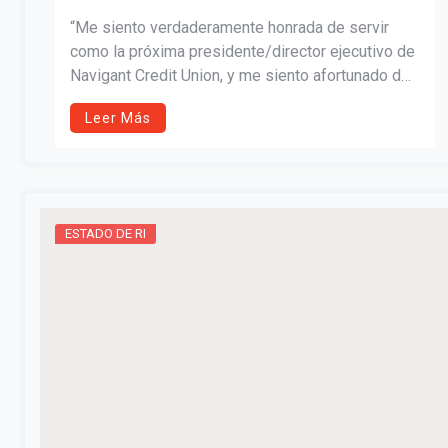
NAVIGANT CREDIT UNION
“Me siento verdaderamente honrada de servir
como la próxima presidente/director ejecutivo de
Navigant Credit Union, y me siento afortunado de
haber tenido la oportunidad de trabajar y aprender
Leer Más
de Gary Furtado y el resto de nuestro equipo
durante los últimos 13 años”
ESTADO DE RI