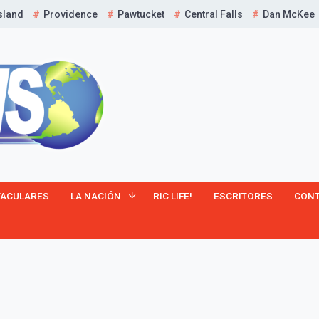
sland
Providence
Pawtucket
Central Falls
Dan McKee
TACULARES
LA NACIÓN
RIC LIFE!
ESCRITORES
CON
¡Suscríbete y Vive la
Experiencia!