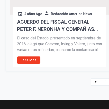
4 años Ago
Redacción America News
ACUERDO DEL FISCAL GENERAL
PETER F. NERONHA Y COMPAÑIAS
PETROLERAS
El caso del Estado, presentado en septiembre de
2016, alegó que Chevron, Irving y Valero, junto con
varias otras refinerías, causaron la contaminación
del suelo y las aguas subterráneas de Rhode
Leer Más
Island con el aditivo de gasolina metil terciario-
butil éter (MTBE).
Navegación
1
de
entradas