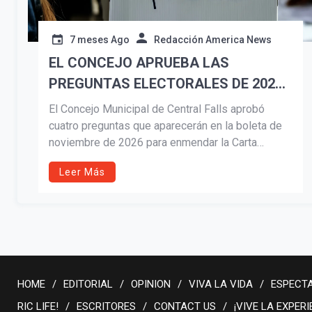
7 meses Ago
Redacción America News
EL CONCEJO APRUEBA LAS
PREGUNTAS ELECTORALES DE 2026
PARA LAS ENMIENDAS A LA CARTA
El Concejo Municipal de Central Falls aprobó
CONSTITUCIONAL DE CENTRAL
cuatro preguntas que aparecerán en la boleta de
noviembre de 2026 para enmendar la Carta
FALLS
Constitucional. Las propuestas abordan límites
Leer Más
de mandato, vacíos legales, nombramientos de
jefes de policía y bomberos, y el fortalecimiento
de normas éticas, dejando la decisión final en
manos de los votantes.
HOME
EDITORIAL
OPINION
VIVA LA VIDA
ESPECT
RIC LIFE!
ESCRITORES
CONTACT US
¡VIVE LA EXPERI