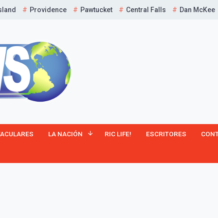
sland
Providence
Pawtucket
Central Falls
Dan McKee
TACULARES
LA NACIÓN
RIC LIFE!
ESCRITORES
CON
¡Suscríbete y Vive la
Experiencia!