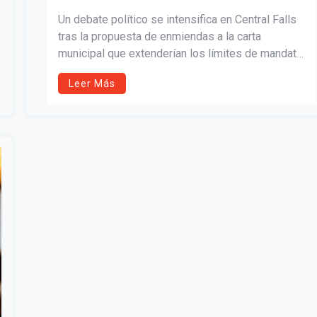
Un debate político se intensifica en Central Falls
tras la propuesta de enmiendas a la carta
municipal que extenderían los límites de mandato
a 12 años y modificarían el proceso de
Leer Más
nombramientos de seguridad pública. El artículo
analiza los cambios propuestos, el contexto
histórico de la ciudad y la oposición de la concejal
Tatiana Baena.