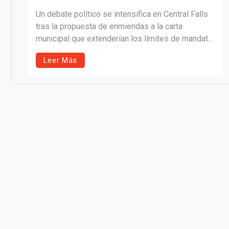
Un debate político se intensifica en Central Falls
tras la propuesta de enmiendas a la carta
municipal que extenderían los límites de mandato
a 12 años y modificarían el proceso de
Leer Más
nombramientos de seguridad pública. El artículo
analiza los cambios propuestos, el contexto
histórico de la ciudad y la oposición de la concejal
Tatiana Baena.