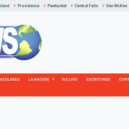
sland
Providence
Pawtucket
Central Falls
Dan McKee
¡Suscríbete y Vive la
TACULARES
LA NACIÓN
RIC LIFE!
ESCRITORES
CON
Experiencia!