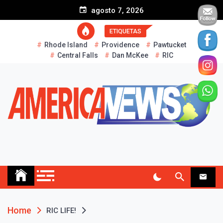
S
agosto 7, 2026
k
i
ETIQUETAS
p
Rhode Island
Providence
Pawtucket
t
Central Falls
Dan McKee
RIC
o
c
o
n
t
e
n
t
AMERICA NEWS
Historias Reales…
Home
RIC LIFE!