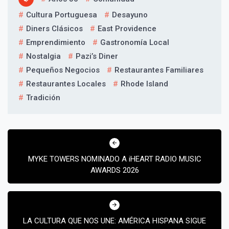
Cultura Portuguesa
Desayuno
Diners Clásicos
East Providence
Emprendimiento
Gastronomía Local
Nostalgia
Pazi’s Diner
¡Suscríbete y Vive la
Experiencia!
Pequeños Negocios
Restaurantes Familiares
Restaurantes Locales
Rhode Island
Tradición
Navegación
de
MYKE TOWERS NOMINADO A iHEART RADIO MUSIC
entradas
AWARDS 2026
Suscribír
LA CULTURA QUE NOS UNE: AMÉRICA HISPANA SIGUE