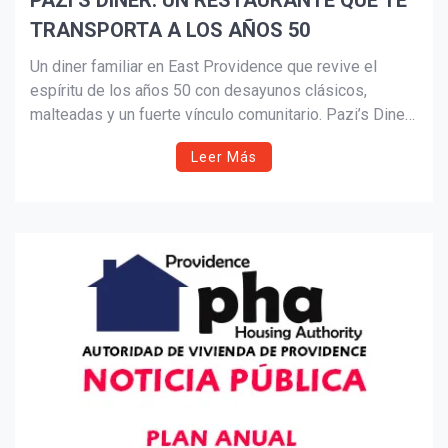
PAZI’S DINER: UN RESTAURANTE QUE TE
TRANSPORTA A LOS AÑOS 50
Suscribír
Un diner familiar en East Providence que revive el
espíritu de los años 50 con desayunos clásicos,
malteadas y un fuerte vínculo comunitario. Pazi’s Diner
combina tradición, gastronomía local y raíces
Leer Más
portuguesas bajo la guía de un propietario que vive el
negocio desde la cocina, todos los días.