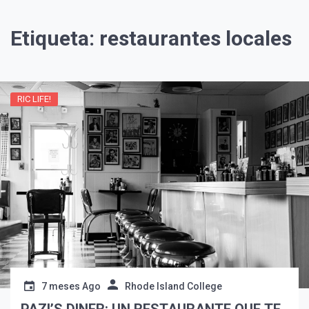
Etiqueta:
restaurantes locales
RIC LIFE!
¡Suscríbete y Vive la
Experiencia!
7 meses Ago
Rhode Island College