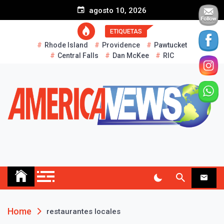
S
agosto 10, 2026
k
i
ETIQUETAS
p
Rhode Island
Providence
Pawtucket
t
Central Falls
Dan McKee
RIC
o
c
o
n
t
e
n
t
AMERICA NEWS
Historias Reales…
Home
restaurantes locales