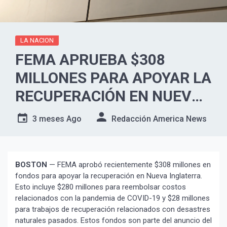
LA NACION
FEMA APRUEBA $308
MILLONES PARA APOYAR LA
RECUPERACIÓN EN NUEVA
INGLATERRA
3 meses Ago
Redacción America News
BOSTON
— FEMA aprobó recientemente $308 millones en
fondos para apoyar la recuperación en Nueva Inglaterra.
Esto incluye $280 millones para reembolsar costos
relacionados con la pandemia de COVID-19 y $28 millones
para trabajos de recuperación relacionados con desastres
naturales pasados. Estos fondos son parte del anuncio del