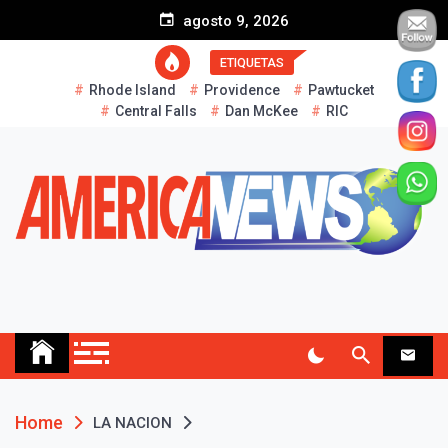
S
agosto 9, 2026
k
i
ETIQUETAS
p
Rhode Island
Providence
Pawtucket
t
Central Falls
Dan McKee
RIC
o
c
o
n
t
e
n
t
AMERICA NEWS
Historias Reales…
Home
LA NACION