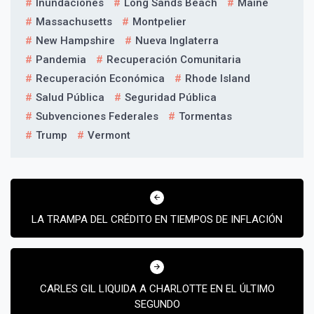
Inundaciones
Long Sands Beach
Maine
Massachusetts
Montpelier
New Hampshire
Nueva Inglaterra
Pandemia
Recuperación Comunitaria
Recuperación Económica
Rhode Island
Salud Pública
Seguridad Pública
Suscribír
Subvenciones Federales
Tormentas
Trump
Vermont
Navegación
de
LA TRAMPA DEL CRÉDITO EN TIEMPOS DE INFLACIÓN
entradas
CARLES GIL LIQUIDA A CHARLOTTE EN EL ÚLTIMO
SEGUNDO