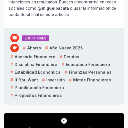
intenciones en resultados. Puedes encontrarme en redes
sociales como
@miguelbacata
o usar la información de
contacto al final de este artículo.
ESCRITORES
Ahorro
Año Nuevo 2026
¡Suscríbete y Vive la
Experiencia!
Asesoría Financiera
Deudas
Disciplina Financiera
Educación Financiera
Estabilidad Económica
Finanzas Personales
If You Want
Inversión
Metas Financieras
Planificación Financiera
Propósitos Financieros
Navegación
Suscribír
de