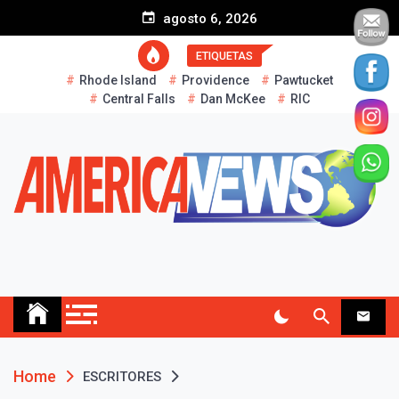
S
agosto 6, 2026
k
i
ETIQUETAS
p
Rhode Island
Providence
Pawtucket
t
Central Falls
Dan McKee
RIC
o
c
o
n
t
e
n
t
AMERICA NEWS
Historias Reales…
Home
ESCRITORES