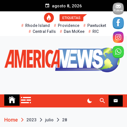
S
agosto 8, 2026
k
i
ETIQUETAS
p
Rhode Island
Providence
Pawtucket
t
Central Falls
Dan McKee
RIC
o
c
o
n
t
e
n
t
AMERICA NEWS
Historias Reales…
Home
2023
julio
28