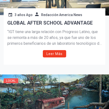
3 años Ago
Redacción America News
GLOBAL AFTER SCHOOL ADVANTAGE
“IGT tiene una larga relación con Progreso Latino, que
se remonta a más de 20 años, ya que fue uno de los
primeros beneficiarios de un laboratorio tecnológico de
ASA en Rhode Island”, dijo Robert K. Vincent,
Leer Más
presidente de IGT Global Solutions Corporation.
LOCAL