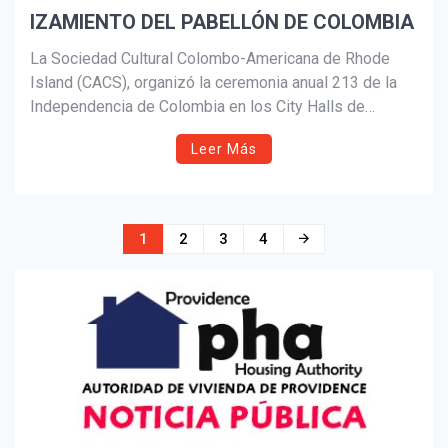
IZAMIENTO DEL PABELLÓN DE COLOMBIA
La Sociedad Cultural Colombo-Americana de Rhode
Island (CACS), organizó la ceremonia anual 213 de la
Independencia de Colombia en los City Halls de
Pawtucket y Central Falls el pasado jueves, 20 de julio
Leer Más
del 2023.
Navegación
1
2
3
4
de
entradas