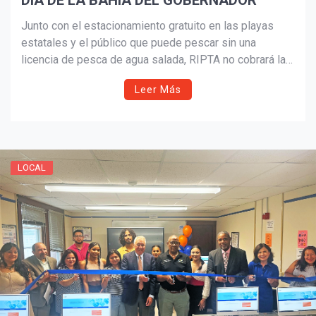
DÍA DE LA BAHÍA DEL GOBERNADOR
Junto con el estacionamiento gratuito en las playas
estatales y el público que puede pescar sin una
licencia de pesca de agua salada, RIPTA no cobrará la
tarifa de ida y vuelta en todos los servicios a las
Leer Más
playas del sur del condado en la Ruta 66 (URI / Galilea).
El servicio a la playa se proporcionará por orden de
llegada.
LOCAL