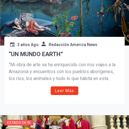
3 años Ago
Redacción America News
“UN MUNDO EARTH”
“Mi obra de arte se ha enriquecido con mis viajes a la
Amazonía y encuentros con los pueblos aborígenes,
¡Suscríbete y Vive la
los ríos, los animales y todo lo que habita en esta
Experiencia!
maravillosa y única parte del mundo.
Leer Más
ESTADO DE RI