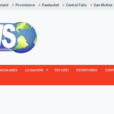
sland
Providence
Pawtucket
Central Falls
Dan McKee
¡Suscríbete y Vive la
TACULARES
LA NACIÓN
RIC LIFE!
ESCRITORES
CON
Experiencia!