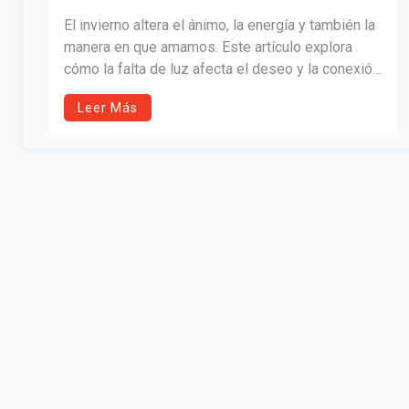
El invierno altera el ánimo, la energía y también la
manera en que amamos. Este artículo explora
cómo la falta de luz afecta el deseo y la conexión
emocional, integrando neurociencia y fe para
Leer Más
mostrar que el calor del amor puede renacer con
pequeños gestos de presencia, ternura y rituales
que fortalecen la intimidad en pareja.