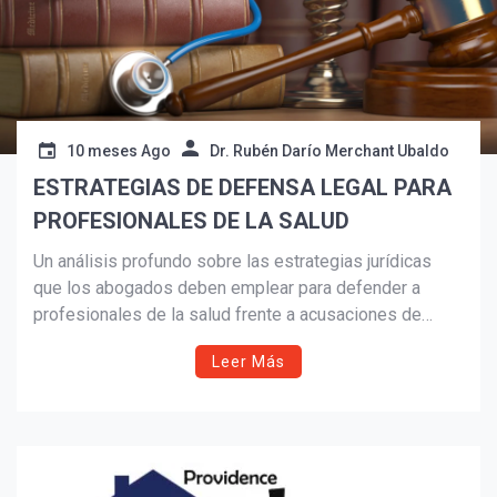
10 meses Ago
Dr. Rubén Darío Merchant Ubaldo
ESTRATEGIAS DE DEFENSA LEGAL PARA
PROFESIONALES DE LA SALUD
Un análisis profundo sobre las estrategias jurídicas
que los abogados deben emplear para defender a
profesionales de la salud frente a acusaciones de
negligencia o mala práctica. El artículo examina
Leer Más
aspectos legales, médicos y éticos de la
responsabilidad sanitaria, así como la importancia de la
evidencia científica, la lex artis médica y la abogacía
colaborativa en la resolución de conflictos.