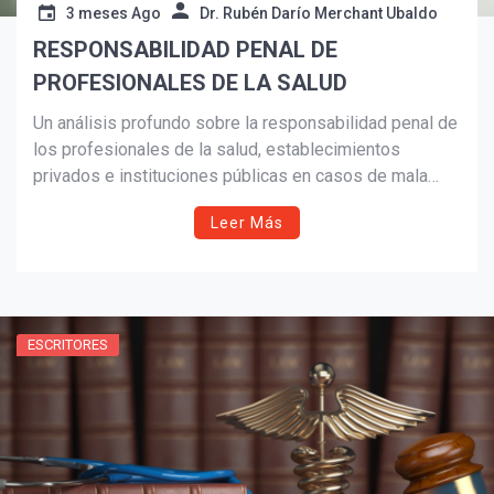
3 meses Ago
Dr. Rubén Darío Merchant Ubaldo
RESPONSABILIDAD PENAL DE
PROFESIONALES DE LA SALUD
¡Suscríbete y Vive la
Un análisis profundo sobre la responsabilidad penal de
Experiencia!
los profesionales de la salud, establecimientos
privados e instituciones públicas en casos de mala
praxis médica. El artículo explora delitos, omisiones,
Leer Más
sanciones legales y vacíos en el sistema judicial
mexicano relacionados con el derecho sanitario y la
atención médica.
ESCRITORES
Suscribír