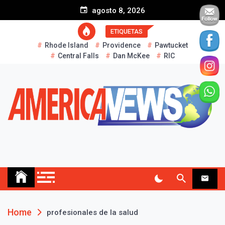
S
agosto 8, 2026
k
i
ETIQUETAS
p
Rhode Island
Providence
Pawtucket
t
Central Falls
Dan McKee
RIC
o
c
o
n
t
e
n
t
AMERICA NEWS
Historias Reales…
Home
profesionales de la salud