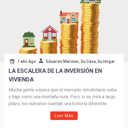
1 año Ago
Eduardo Marines; Su Casa, Su Hogar
LA ESCALERA DE LA INVERSIÓN EN
VIVIENDA
Mucha gente espera que el mercado inmobiliario suba
y baje como una montaña rusa. Pero si se mira a largo
plazo, los números cuentan una historia diferente.
Históricamente, los precios de las viviendas en los EE.
Leer Más
UU. han subido principalmente, y las caídas reales y
duraderas son bastante raras.