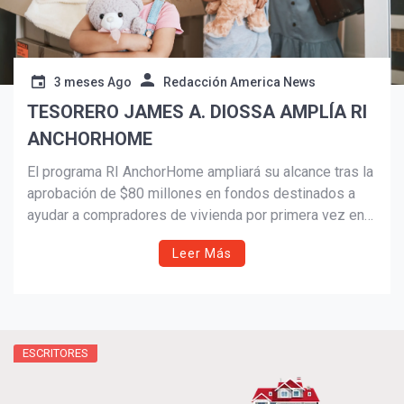
3 meses Ago
Redacción America News
TESORERO JAMES A. DIOSSA AMPLÍA RI
ANCHORHOME
Suscribír
El programa RI AnchorHome ampliará su alcance tras la
aprobación de $80 millones en fondos destinados a
ayudar a compradores de vivienda por primera vez en
Rhode Island. Liderado por el Tesorero James A.
Leer Más
Diossa, la iniciativa ya ha permitido que cerca de 60
familias accedan a hipotecas más asequibles y
sostenibles, fortaleciendo el camino hacia la
estabilidad financiera y la riqueza generacional.
ESCRITORES