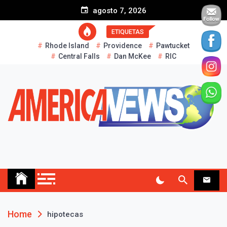
S
agosto 7, 2026
k
i
ETIQUETAS
p
Rhode Island
Providence
Pawtucket
t
Central Falls
Dan McKee
RIC
o
c
o
n
t
e
n
t
AMERICA NEWS
Historias Reales…
Home
hipotecas