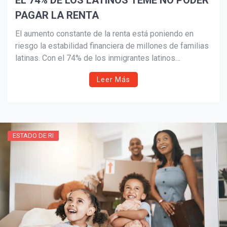
EL 74% DE LOS LATINOS TEME NO PODER
PAGAR LA RENTA
El aumento constante de la renta está poniendo en
riesgo la estabilidad financiera de millones de familias
latinas. Con el 74% de los inmigrantes latinos
preocupados por no poder cubrir sus gastos de
Leer Más
vivienda, este artículo ofrece estrategias prácticas para
negociar aumentos, proteger el presupuesto y construir
un futuro financiero más seguro.
ESTADO DE RI
¡Suscríbete y Vive la
Experiencia!