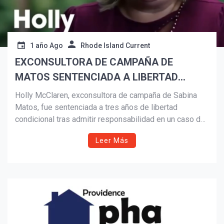
1 año Ago
Rhode Island Current
EXCONSULTORA DE CAMPAÑA DE
MATOS SENTENCIADA A LIBERTAD
CONDICIONAL POR CASO DE FRAUDE DE
Holly McClaren, exconsultora de campaña de Sabina
FIRMAS
Matos, fue sentenciada a tres años de libertad
condicional tras admitir responsabilidad en un caso de
fraude de firmas durante las elecciones especiales de
Leer Más
2023. La condena, según Matos, confirma que ella no
tuvo participación directa en el crimen que afectó su
campaña.