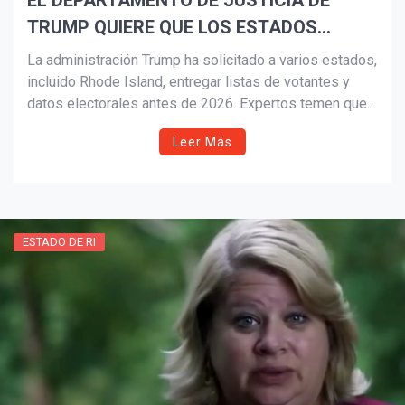
EL DEPARTAMENTO DE JUSTICIA DE
TRUMP QUIERE QUE LOS ESTADOS
ENTREGUEN LISTAS DE VOTANTES E
La administración Trump ha solicitado a varios estados,
¡Suscríbete y Vive la
INFORMACIÓN ELECTORAL
incluido Rhode Island, entregar listas de votantes y
Experiencia!
datos electorales antes de 2026. Expertos temen que
esta recolección masiva de información personal —
Leer Más
como números de licencia y Seguro Social— ponga en
riesgo la privacidad y la integridad electoral.
ESTADO DE RI
Suscribír