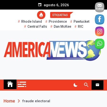
S
agosto 6, 2026
k
i
ETIQUETAS
p
Rhode Island
Providence
Pawtucket
t
Central Falls
Dan McKee
RIC
o
c
o
n
t
e
n
t
AMERICA NEWS
Historias Reales…
Home
fraude electoral