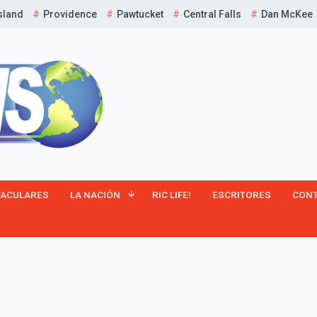
sland
Providence
Pawtucket
Central Falls
Dan McKee
¡Suscríbete y Vive la
TACULARES
LA NACIÓN
RIC LIFE!
ESCRITORES
CON
Experiencia!