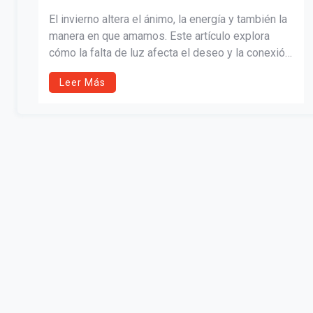
El invierno altera el ánimo, la energía y también la
manera en que amamos. Este artículo explora
cómo la falta de luz afecta el deseo y la conexión
emocional, integrando neurociencia y fe para
Leer Más
mostrar que el calor del amor puede renacer con
pequeños gestos de presencia, ternura y rituales
que fortalecen la intimidad en pareja.