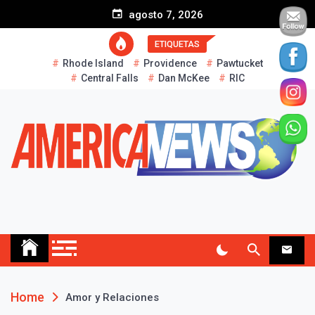
S
agosto 7, 2026
k
i
ETIQUETAS
p
Rhode Island
Providence
Pawtucket
t
Central Falls
Dan McKee
RIC
o
c
o
n
t
e
n
t
AMERICA NEWS
Historias Reales…
Home
Amor y Relaciones