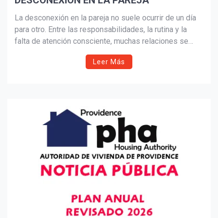
DESCONEXIÓN EN LA PAREJA
Suscribír
La desconexión en la pareja no suele ocurrir de un día
para otro. Entre las responsabilidades, la rutina y la
falta de atención consciente, muchas relaciones se
alejan lentamente. Este artículo explora cómo la
Leer Más
neurociencia, la comunicación y la intención pueden
ayudar a reconstruir el vínculo emocional y fortalecer el
amor.