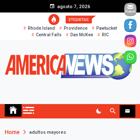
S
agosto 7, 2026
k
i
ETIQUETAS
p
Rhode Island
Providence
Pawtucket
t
Central Falls
Dan McKee
RIC
o
c
o
n
t
e
n
t
AMERICA NEWS
Historias Reales…
Home
adultos mayores