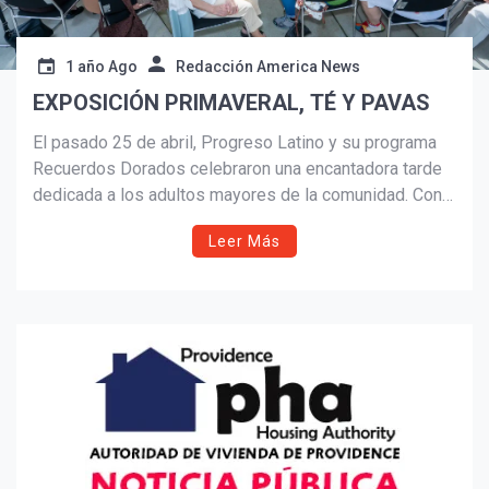
1 año Ago
Redacción America News
EXPOSICIÓN PRIMAVERAL, TÉ Y PAVAS
El pasado 25 de abril, Progreso Latino y su programa
Recuerdos Dorados celebraron una encantadora tarde
dedicada a los adultos mayores de la comunidad. Con
pavas decoradas con flores, té, pasabocas y la música
Leer Más
del violinista Ramiro Encizo, la actividad reunió a
líderes locales y familiares bajo la carpa exterior de la
sede en Central Falls, en un ambiente lleno de alegría,
memoria y reconocimiento.