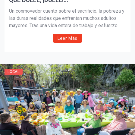
QUE DUELE, ¡DUELE!…
Un conmovedor cuento sobre el sacrificio, la pobreza y
¡Suscríbete y Vive la
las duras realidades que enfrentan muchos adultos
Experiencia!
mayores. Tras una vida entera de trabajo y esfuerzo
para sostener a su familia, don Pedro se enfrenta al
Leer Más
abandono, la soledad y la fragilidad de la dignidad
humana en la vejez.
LOCAL
Suscribír