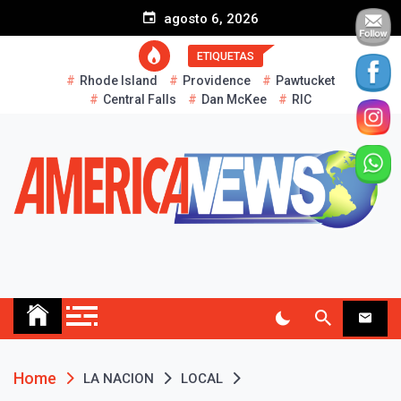
S
agosto 6, 2026
k
i
ETIQUETAS
p
Rhode Island
Providence
Pawtucket
t
Central Falls
Dan McKee
RIC
o
c
o
n
t
e
n
t
AMERICA NEWS
Historias Reales…
Home
LA NACION
LOCAL