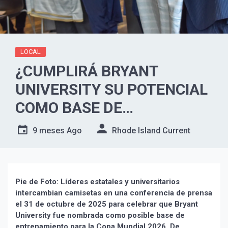
LOCAL
¿CUMPLIRÁ BRYANT
UNIVERSITY SU POTENCIAL
COMO BASE DE
ENTRENAMIENTO PARA LA
9 meses Ago
Rhode Island Current
COPA DEL MUNDO? LAS
AUTORIDADES DE R.I.
APUESTAN TODO.
Pie de Foto: Líderes estatales y universitarios
intercambian camisetas en una conferencia de prensa
el 31 de octubre de 2025 para celebrar que Bryant
University fue nombrada como posible base de
entrenamiento para la Copa Mundial 2026. De