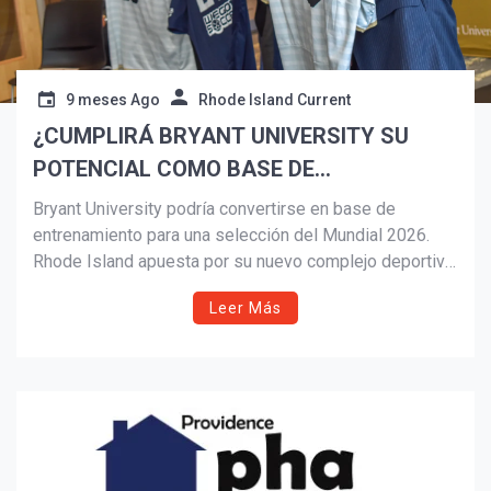
9 meses Ago
Rhode Island Current
¿CUMPLIRÁ BRYANT UNIVERSITY SU
POTENCIAL COMO BASE DE
ENTRENAMIENTO PARA LA COPA DEL
Bryant University podría convertirse en base de
MUNDO? LAS AUTORIDADES DE R.I.
entrenamiento para una selección del Mundial 2026.
Rhode Island apuesta por su nuevo complejo deportivo
APUESTAN TODO.
de $40 millones mientras espera el sorteo de la FIFA y
Leer Más
la decisión final. Las autoridades ven la oportunidad
como un impulso económico y un momento clave para
mostrar la hospitalidad del estado.