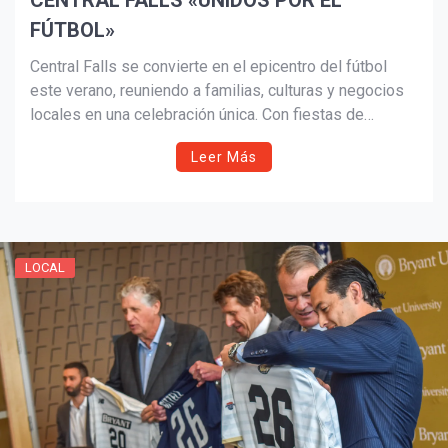
CENTRAL FALLS «UNIDOS POR EL
FÚTBOL»
Central Falls se convierte en el epicentro del fútbol
¡Suscríbete y Vive la
este verano, reuniendo a familias, culturas y negocios
Experiencia!
locales en una celebración única. Con fiestas de
visualización, torneos juveniles, desfiles, actividades
Leer Más
culturales y promociones gastronómicas, la ciudad
muestra su diversidad y pasión por el deporte. United
Through Soccer es mucho más que partidos: es unión,
orgullo comunitario y un homenaje al poder del fútbol
para conectar generaciones y crear recuerdos
LOCAL
inolvidables.
Suscribír