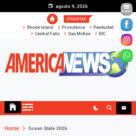
S
agosto 9, 2026
k
i
ETIQUETAS
p
Rhode Island
Providence
Pawtucket
t
Central Falls
Dan McKee
RIC
o
c
o
n
t
e
n
t
AMERICA NEWS
Historias Reales…
Home
Ocean State 2026