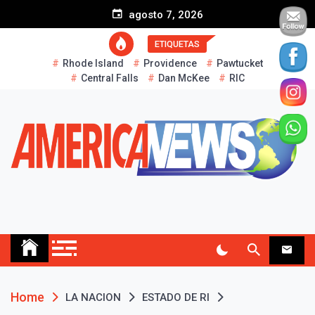
S
agosto 7, 2026
k
i
ETIQUETAS
p
Rhode Island
Providence
Pawtucket
t
Central Falls
Dan McKee
RIC
o
c
o
n
t
e
n
t
AMERICA NEWS
Historias Reales…
Home
LA NACION
ESTADO DE RI