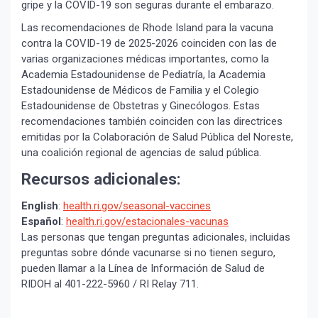
gripe y la COVID-19 son seguras durante el embarazo.
Las recomendaciones de Rhode Island para la vacuna
contra la COVID-19 de 2025-2026 coinciden con las de
varias organizaciones médicas importantes, como la
Academia Estadounidense de Pediatría, la Academia
Estadounidense de Médicos de Familia y el Colegio
¡Suscríbete y Vive la
Estadounidense de Obstetras y Ginecólogos. Estas
Experiencia!
recomendaciones también coinciden con las directrices
emitidas por la Colaboración de Salud Pública del Noreste,
una coalición regional de agencias de salud pública.
Recursos adicionales:
English
:
health.ri.gov/seasonal-vaccines
Español
:
health.ri.gov/estacionales-vacunas
Las personas que tengan preguntas adicionales, incluidas
preguntas sobre dónde vacunarse si no tienen seguro,
pueden llamar a la Línea de Información de Salud de
Suscribír
RIDOH al 401-222-5960 / RI Relay 711.